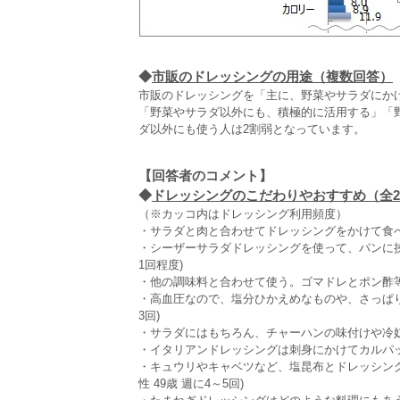
◆
市販のドレッシングの用途（複数回答）
市販のドレッシングを「主に、野菜やサラダにかけ
「野菜やサラダ以外にも、積極的に活用する」「
ダ以外にも使う人は2割弱となっています。
【回答者のコメント】
◆
ドレッシングのこだわりやおすすめ（全2,
（※カッコ内はドレッシング利用頻度）
・サラダと肉と合わせてドレッシングをかけて食べる(
・シーザーサラダドレッシングを使って、パンに挟む
1回程度)
・他の調味料と合わせて使う。ゴマドレとポン酢等(男
・高血圧なので、塩分ひかえめなものや、さっぱりし
3回)
・サラダにはもちろん、チャーハンの味付けや冷奴に
・イタリアンドレッシングは刺身にかけてカルパッチ
・キュウリやキャベツなど、塩昆布とドレッシン
性 49歳 週に4～5回)