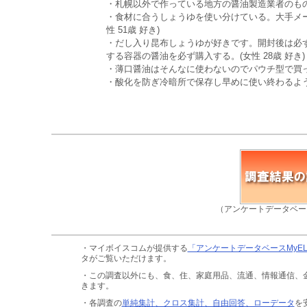
・札幌以外で作っている地方の醤油製造業者のもの(男
・食材に合うしょうゆを使い分けている。大手メ
性 51歳 好き)
・だし入り昆布しょうゆが好きです。開封後は必ず冷
する容器の醤油を必ず購入する。(女性 28歳 好き)
・薄口醤油はそんなに使わないのでパウチ型で買ってい
・酸化を防ぎ冷暗所で保存し早めに使い終わるように
（アンケートデータベー
・マイボイスコムが提供する
「アンケートデータベースMyE
タがご覧いただけます。
・この調査以外にも、食、住、家庭用品、流通、情報通信、
きます。
・各調査の
単純集計、クロス集計、自由回答、ローデータ
を