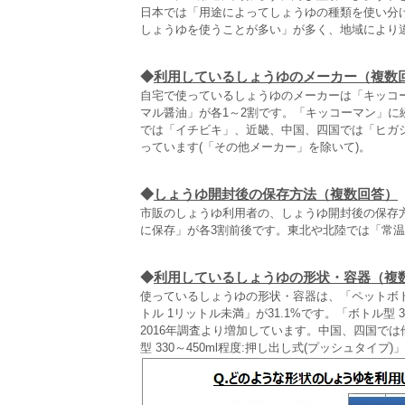
日本では「用途によってしょうゆの種類を使い分
しょうゆを使うことが多い」が多く、地域により
◆
利用しているしょうゆのメーカー（複数
自宅で使っているしょうゆのメーカーは「キッコー
マル醤油」が各1～2割です。「キッコーマン」
では「イチビキ」、近畿、中国、四国では「ヒガ
っています(「その他メーカー」を除いて)。
◆
しょうゆ開封後の保存方法（複数回答）
市販のしょうゆ利用者の、しょうゆ開封後の保存方
に保存」が各3割前後です。東北や北陸では「常
◆
利用しているしょうゆの形状・容器（複
使っているしょうゆの形状・容器は、「ペットボトル
トル 1リットル未満」が31.1%です。「ボトル型 33
2016年調査より増加しています。中国、四国で
型 330～450ml程度:押し出し式(プッシュタ