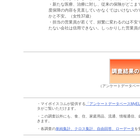
・新たな医療、治療に対し、従来の保険がどこま
度保障の内容を見直していかなくてはいけないの
かと不安。（女性37歳）
・担当の営業員が若くて、頻繁に変わるのは不安
たない会社は信用できない。しっかりした営業員
（アンケートデータベー
・マイボイスコムが提供する
「アンケートデータベースMyE
タがご覧いただけます。
・この調査以外にも、食、住、家庭用品、流通、情報通信、
きます。
・各調査の
単純集計、クロス集計、自由回答、ローデータ
を