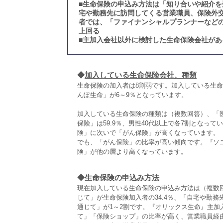
■
生命保険の申込み方法は「知り合いや紹介を
宅や勤務先に訪問してくる営業職員、保険外交
者では、「ファイナンシャルプランナーなど
上回る
■
主加入会社以外に検討した生命保険会社があ
◆
加入している生命保険会社、種類
生命保険の加入者は8割弱です。加入している生
んぽ生命」が6～9％となっています。
加入している生命保険の種類は（複数回答）、「医
保険」は59.9％、男性40代以上で各7割となっ
険」に次いで「がん保険」が高くなっています。
でも、「がん保険」の比率が高い傾向です。『ソ
険」が他の層より高くなっています。
◆
生命保険の申込み方法
現在加入している生命保険の申込み方法は（複数
じて」が生命保険加入者の34.4％、「自宅や勤
通じて」が1～2割です。『オリックス生命』主
て」「保険ショップ」の比率が高く、営業職員経