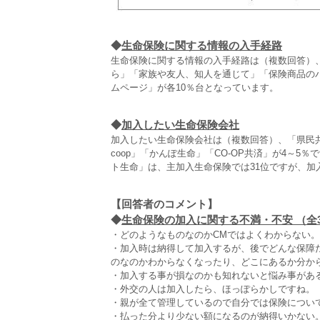
◆
生命保険に関する情報の入手経路
生命保険に関する情報の入手経路は（複数回答）
ら」「家族や友人、知人を通じて」「保険商品の
ムページ」が各10％台となっています。
◆
加入したい生命保険会社
加入したい生命保険会社は（複数回答）、「県民共済
coop」「かんぽ生命」「CO‐OP共済」が4～
ト生命」は、主加入生命保険では31位ですが、加
【回答者のコメント】
◆
生命保険の加入に関する不満・不安 （全3,
・どのようなものなのかCMではよくわからない。
・加入時は納得して加入するが、後でどんな保障
のなのかわからなくなったり、どこにあるか分から
・加入する事が損なのかも知れないと悩み事がある
・外交の人は加入したら、ほっぽらかしですね。（
・親が全て管理しているので自分では保険について
・払った分より少ない額になるのが納得いかない。