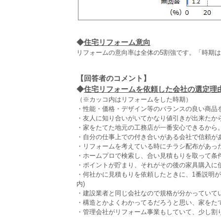
◆
住宅リフォーム意向
リフォームの意向率は全体の5割強です。「時期は
【回答者のコメント】
◆
住宅リフォームを依頼した会社の選定理由（
（※カッコ内はリフォームをした時期）
・性能・価格・デザイン等のバランスの良い商品を取
・友人に知り合いがいてかなり値引きが出来たから(男
・家をたてた地元の工務店が一番安心できるから。(男
・自分の仕事上での付き合いがある会社で信頼があった
・リフォームを考えている時にチラシ配布があった(男
・ホームプロで検索し、合い見積もりを取って条件に
・ポイントが貯まり、それがその後の家具購入に使える
・何社かに見積もりを依頼したときに、1番説明が丁
内)
・建設業者と同じ会社なので規格が分かっていていいか
・構造とかよくわかってるだろうと思い、家をたてた
・管理会社がリフォーム事業もしていて、少し割り引か