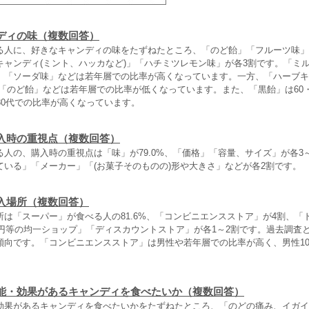
ディの味（複数回答）
る人に、好きなキャンディの味をたずねたところ、「のど飴」「フルーツ味」
キャンディ(ミント、ハッカなど)」「ハチミツレモン味」が各3割です。「ミ
」「ソーダ味」などは若年層での比率が高くなっています。一方、「ハーブキ
」「のど飴」などは若年層での比率が低くなっています。また、「黒飴」は60・
30代での比率が高くなっています。
入時の重視点（複数回答）
人の、購入時の重視点は「味」が79.0%、「価格」「容量、サイズ」が各3
ている」「メーカー」「(お菓子そのものの)形や大きさ」などが各2割です。
入場所（複数回答）
は「スーパー」が食べる人の81.6%、「コンビニエンスストア」が4割、「
0円等の均一ショップ」「ディスカウントストア」が各1～2割です。過去調査
傾向です。「コンビニエンスストア」は男性や若年層での比率が高く、男性10
。
能・効果があるキャンディを食べたいか（複数回答）
効果があるキャンディを食べたいかをたずねたところ、「のどの痛み、イガイ