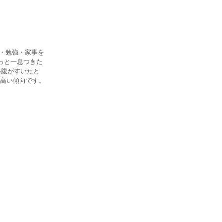
事・勉強・家事を
っと一息つきた
小腹がすいたと
高い傾向です。