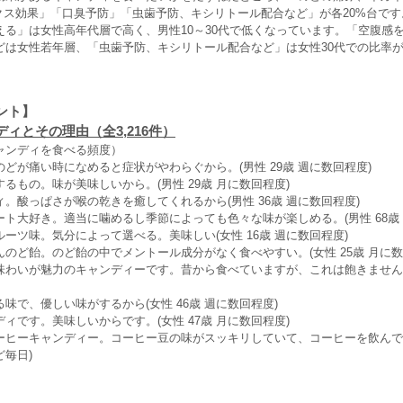
ックス効果」「口臭予防」「虫歯予防、キシリトール配合など」が各20%台で
える」は女性高年代層で高く、男性10～30代で低くなっています。「空腹感
どは女性若年層、「虫歯予防、キシリトール配合など」は女性30代での比率
ント】
ィとその理由（全3,216件）
ャンディを食べる頻度）
どが痛い時になめると症状がやわらぐから。(男性 29歳 週に数回程度)
るもの。味が美味しいから。(男性 29歳 月に数回程度)
。酸っぱさが喉の乾きを癒してくれるから(男性 36歳 週に数回程度)
ト大好き。適当に噛めるし季節によっても色々な味が楽しめる。(男性 68歳 
ーツ味。気分によって選べる。美味しい(女性 16歳 週に数回程度)
のど飴。のど飴の中でメントール成分がなく食べやすい。(女性 25歳 月に数
わいが魅力のキャンディーです。昔から食べていますが、これは飽きません。(
味で、優しい味がするから(女性 46歳 週に数回程度)
ィです。美味しいからです。(女性 47歳 月に数回程度)
ーヒーキャンディー。コーヒー豆の味がスッキリしていて、コーヒーを飲んで
ど毎日)