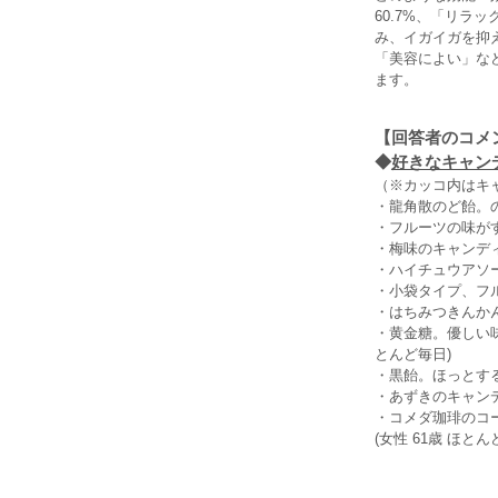
60.7%、「リラ
み、イガイガを抑
「美容によい」な
ます。
【回答者のコメ
◆
好きなキャンデ
（※カッコ内はキ
・龍角散のど飴。の
・フルーツの味がす
・梅味のキャンディ
・ハイチュウアソー
・小袋タイプ、フル
・はちみつきんかん
・黄金糖。優しい味
とんど毎日)
・黒飴。ほっとする
・あずきのキャンデ
・コメダ珈琲のコ
(女性 61歳 ほとん