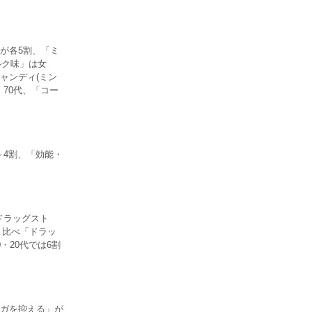
が各5割、「ミ
ルク味」は女
ャンディ(ミン
70代、「コー
～4割、「効能・
ドラッグスト
と比べ「ドラッ
・20代では6割
ガを抑える」が