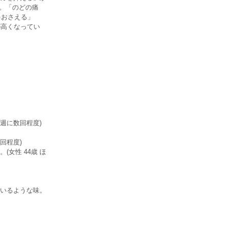
す。「のどの痛
をおさえる」
が高くなってい
週に数回程度)
回程度)
女性 44歳 ほ
いるような味。