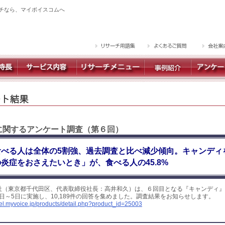
チなら、マイボイスコムへ
】に関するアンケート調査（第６回）
食べる人は全体の5割強、過去調査と比べ減少傾向。キャンディ
炎症をおさえたいとき」が、食べる人の45.8%
社（東京都千代田区、代表取締役社長：高井和久）は、６回目となる『キャンディ』
月1日～5日に実施し、10,189件の回答を集めました。調査結果をお知らせします。
yel.myvoice.jp/products/detail.php?product_id=25003