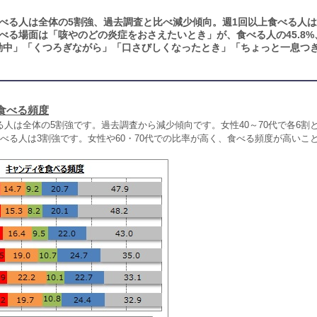
べる人は全体の5割強、過去調査と比べ減少傾向。週1回以上食べる人は
べる場面は「咳やのどの炎症をおさえたいとき」が、食べる人の45.8%
動中」「くつろぎながら」「口さびしくなったとき」「ちょっと一息つ
食べる頻度
人は全体の5割強です。過去調査から減少傾向です。女性40～70代で各6割
べる人は3割強です。女性や60・70代での比率が高く、食べる頻度が高いこ