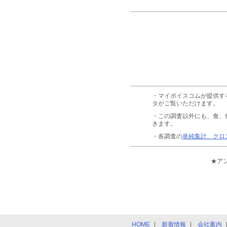
・マイボイスコムが提供す
タがご覧いただけます。
・この調査以外にも、食、
きます。
・各調査の
単純集計、クロ
★ア
HOME
新着情報
会社案内