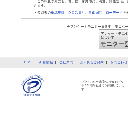
・この調査以外にも、食、住、家庭用品、流通、情報通信、
きます。
・各調査の
単純集計、クロス集計、自由回答、ローデータ
を
★アンケートモニター募集中！モニタ
HOME
新着情報
会社案内
よくあるご質問
お問合わせ
プライバシー保護のため128ビッ
トSSL暗号化通信を採用していま
す。