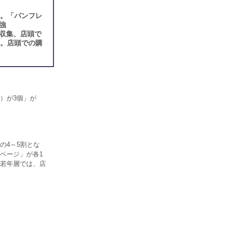
割。「パンフレ
強
収集、店頭で
％。店頭での購
）が3個」が
の4～5割とな
ページ」が各1
若年層では、店