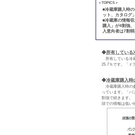
＜TOPICS＞
■
冷蔵庫購入時の
ット、カタログ
■
冷蔵庫の情報収
購入」が4割強
入意向者は7割弱
◆
所有している
所有している冷蔵
25.7％です。「
◆
冷蔵庫購入時
冷蔵庫購入時の参
っています。「パ
割強で続きます。
頭での情報は低い