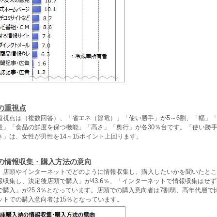
の重視点
視点は（複数回答）、「省エネ（節電）」「使い勝手」が5～6割、「幅」
量」「食品の鮮度を保つ機能」「高さ」「奥行」が各30％台です。「使い勝
」は、女性が男性を14～15ポイント上回ります。
の情報収集・購入方法の意向
店頭やインターネットでどのように情報収集し、購入したいかを聞いたとこ
報収集し、決定後店頭で購入」が43.6％、「インターネットで情報収集はせ
で購入」が25.3％となっています。店頭での購入意向者は7割弱、高年代層で
ットでの購入意向者は15％となっています。