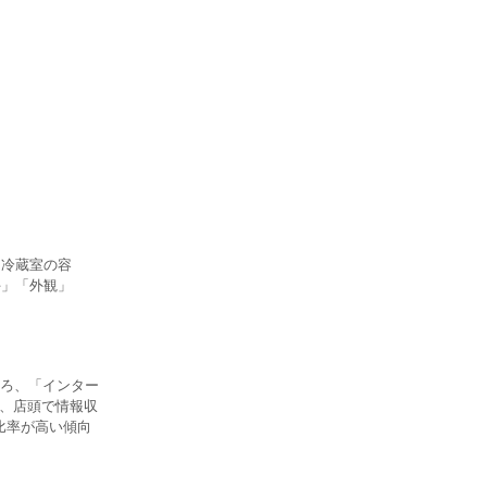
「冷蔵室の容
手」「外観」
ろ、「インター
ず、店頭で情報収
比率が高い傾向