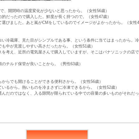
ので、開閉時の温度変化が少ないと思ったから。（女性56歳）
力的だったので購入した。鮮度が長く持つので。（女性47歳）
て選びました。あと嵐がCMをしているのでイメージがよかったから。（女性4
白い冷蔵庫、見た目がシンプルである事、という条件に当てはまったから。冷
でも中が見渡しやすい高さだったから。（女性51歳）
スを考え、近所の電気屋さんで購入していますが、そこはパナソニックの店で
類のチルド保管が良いことから。（男性63歳）
らからでも開けることができる便利さから。（女性56歳）
ているから。熱いものを冷まさずに冷凍できるから。（女性52歳）
選んだのではなく、入る隙間が限られている中での容量の多いものがそれだっ