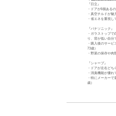
『日立』
・ドアが6個ある
・真空チルドが魅
・省エネを重視し
『パナソニック』
・ガラストップで
り、背が低い自分
・購入後のサービ
73歳）
・野菜の保存や肉
『シャープ』
・ドアが左右どち
・消臭機能が優れ
・特にメーカーで
歳）