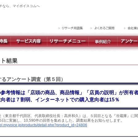
チなら、マイボイスコムへ
関するアンケート調査（第５回）
の参考情報は「店頭の商品、商品情報」「店員の説明」が所有
向者は７割弱、インターネットでの購入意向者は15％
社（東京都千代田区、代表取締役社長：高井和久）は、５回目となる『冷蔵庫』に関
～5日に実施し、10,590件の回答を集めました。調査結果をお知らせします。
yel.myvoice.jp/products/detail.php?product_id=24806