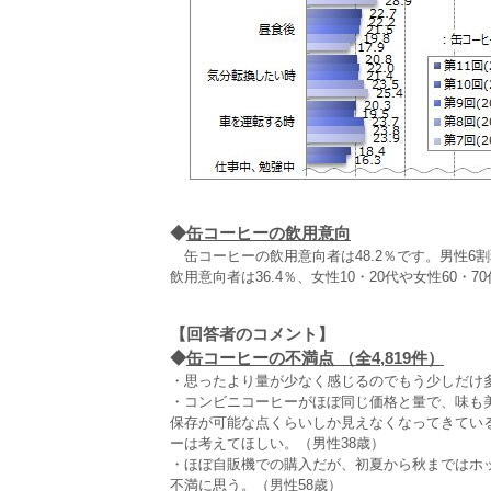
◆
缶コーヒーの飲用意向
缶コーヒーの飲用意向者は48.2％です。男性6割
飲用意向者は36.4％、女性10・20代や女性60・
【回答者のコメント】
◆
缶コーヒーの不満点 （全4,819件）
・思ったより量が少なく感じるのでもう少しだけ多
・コンビニコーヒーがほぼ同じ価格と量で、味も
保存が可能な点くらいしか見えなくなってきてい
ーは考えてほしい。（男性38歳）
・ほぼ自販機での購入だが、初夏から秋まではホ
不満に思う。（男性58歳）