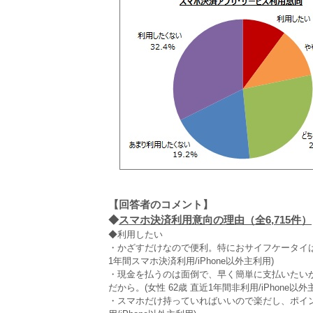
【回答者のコメント】
◆
スマホ決済利用意向の理由（全6,715件）
◆利用したい
・かざすだけなので便利。特におサイフケータイは
1年間スマホ決済利用/iPhone以外主利用)
・現金を払うのは面倒で、早く簡単に支払いたい
だから。(女性 62歳 直近1年間非利用/iPhone以外
・スマホだけ持っていればいいので楽だし、ポイント