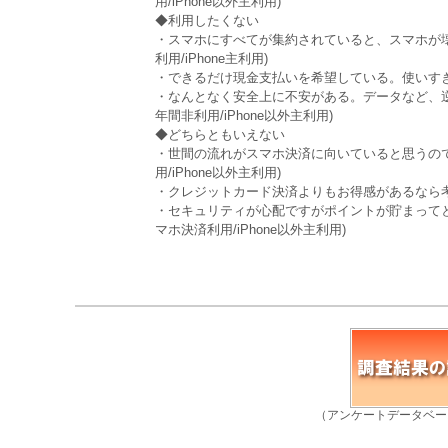
用/iPhone以外主利用)
◆利用したくない
・スマホにすべてが集約されていると、スマホが壊れ
利用/iPhone主利用)
・できるだけ現金支払いを希望している。使いすぎ予防
・なんとなく安全上に不安がある。データなど、逆に
年間非利用/iPhone以外主利用)
◆どちらともいえない
・世間の流れがスマホ決済に向いていると思うので、
用/iPhone以外主利用)
・クレジットカード決済よりもお得感があるなら考えてみ
・セキュリティが心配ですがポイントが貯まってとく
マホ決済利用/iPhone以外主利用)
（アンケートデータベー