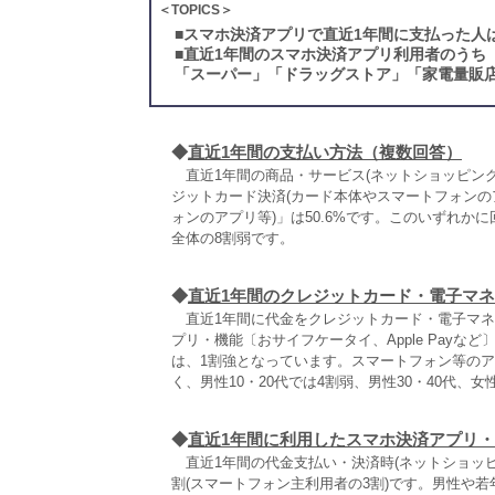
＜TOPICS＞
■
スマホ決済アプリで直近1年間に支払った人
■
直近1年間のスマホ決済アプリ利用者のうち
「スーパー」「ドラッグストア」「家電量販
◆
直近1年間の支払い方法（複数回答）
直近1年間の商品・サービス(ネットショッピング
ジットカード決済(カード本体やスマートフォンのア
ォンのアプリ等)」は50.6%です。このいずれ
全体の8割弱です。
◆
直近1年間のクレジットカード・電子マ
直近1年間に代金をクレジットカード・電子マネー
プリ・機能〔おサイフケータイ、Apple Payな
は、1割強となっています。スマートフォン等の
く、男性10・20代では4割弱、男性30・40代、女
◆
直近1年間に利用したスマホ決済アプリ
直近1年間の代金支払い・決済時(ネットショッピ
割(スマートフォン主利用者の3割)です。男性や若