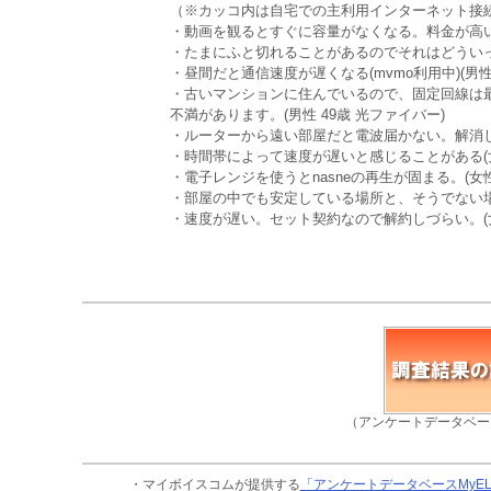
（※カッコ内は自宅での主利用インターネット接
・動画を観るとすぐに容量がなくなる。料金が高い。
・たまにふと切れることがあるのでそれはどういった
・昼間だと通信速度が遅くなる(mvmo利用中)(男性 
・古いマンションに住んでいるので、固定回線は
不満があります。(男性 49歳 光ファイバー)
・ルーターから遠い部屋だと電波届かない。解消した
・時間帯によって速度が遅いと感じることがある(女性
・電子レンジを使うとnasneの再生が固まる。(女性
・部屋の中でも安定している場所と、そうでない場所
・速度が遅い。セット契約なので解約しづらい。(女
（アンケートデータベー
・マイボイスコムが提供する
「アンケートデータベースMyE