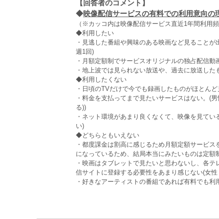
【回答者のコメント】
◆
映像配信サービスの有料での利用意向の理由
（※カッコ内は映像配信サービス直近1年間利用
◆利用したい
・見逃した番組や興味のある映画など見ることが出
週1回)
・月額定額制でサービスオリジナルの独占配信動画を
・地上波では見られない放送や、過去に放送したものが
◆利用したくない
・日頃のTVだけで今でも録画したものがほとんど見な
・料金を支払ってまで見たいサービスはない。(男性
る))
・ネット環境があまり良くなくて、映像を見ている
い)
◆どちらともいえない
・都度課金は割高に感じるため月額定額サービス
になっているため、結局本当にみたいものは定額制では
・映画はタブレットで見たいと思わないし、各テ
信サイトに登録する必要性をあまり感じない(女性 4
・好きなアーティストの番組であれば有料でも利用する