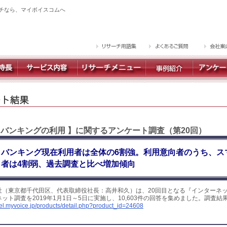
チなら、マイボイスコムへ
トバンキングの利用 】に関するアンケート調査（第20回）
トバンキング現在利用者は全体の6割強。利用意向者のうち、ス
者は4割弱、過去調査と比べ増加傾向
社（東京都千代田区、代表取締役社長：高井和久）は、20回目となる『インターネ
ット調査を2019年1月1日～5日に実施し、10,603件の回答を集めました。調査
yel.myvoice.jp/products/detail.php?product_id=24608