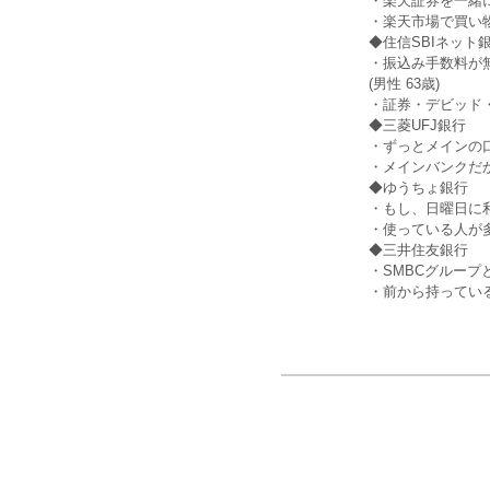
・楽天証券を一緒に
・楽天市場で買い物
◆住信SBIネット
・振込み手数料が
(男性 63歳)
・証券・デビッド・
◆三菱UFJ銀行
・ずっとメインの口
・メインバンクだか
◆ゆうちょ銀行
・もし、日曜日に利
・使っている人が多
◆三井住友銀行
・SMBCグループ
・前から持っている