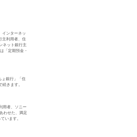
、インターネッ
行主利用者、住
ンネット銀行主
は「定期預金・
ちょ銀行」「住
割で続きます。
利用者、ソニー
をあわせた、満足
っています。