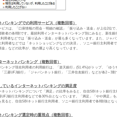
トバンキングでの利用サービス（複数回答）
ビスは、「口座情報の照会・明細の確認」「振り込み・送金」が上位2位で
経験者の各8割です。最頻利用インターネットバンキング別にみると、新生銀
行主利用者などでは「振り込み・送金」が最も多くなっています。また、ジャパ
主利用者などでは「ネットショッピングなどの決済」、ソニー銀行主利用者で
預金」などの比率が、他の層より高くなっています。
ターネットバンキング（複数回答）
ンキング現在利用者の利用銀行は、「楽天銀行」(51.4%)がトップ、「ゆう
」「三菱UFJ銀行」「ジャパンネット銀行」「三井住友銀行」などが各2～3
しているインターネットバンキングの満足度
ネットバンキングについて「満足」の比率をみると、住信SBIネット銀行主
菱UFJ銀行主利用者などで各30%台となっています。「満足」「やや満足」
を見ると、住信SBIネット銀行主利用者、ソニー銀行主利用者で各8割強とな
トバンキング選定時の重視点（複数回答）