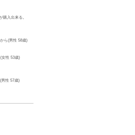
が購入出来る。
(男性 58歳)
性 53歳)
性 57歳)