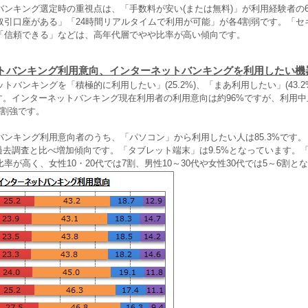
ンキング選定時の重視点は、「手数料が安い(または無料)」が利用経験者の67
取引口座がある」「24時間リアルタイムで利用が可能」が各4割弱です。「セ
「信頼できる」などは、高年代層でやや比率が高い傾向です。
トバンキング利用意向、インターネットバンキングを利用したい機
バンキングを「積極的に利用したい」(25.2%)、「まあ利用したい」(43.2
です。インターネットバンキング現在利用者の利用意向は約96%ですが、利用中
1割強です。
ンキング利用意向者のうち、「パソコン」から利用したい人は85.3%です
、過去調査と比べ増加傾向です。「タブレット端末」は9.5%となっています。
率が高く、女性10・20代では7割、男性10～30代や女性30代では5～6割と