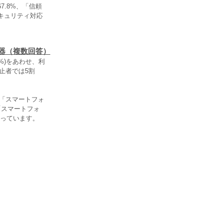
.8%、「信頼
キュリティ対応
器（複数回答）
%)をあわせ、利
止者では5割
。「スマートフォ
「スマートフォ
なっています。