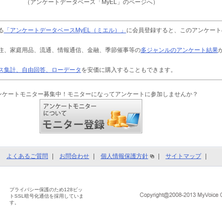
（アンケートデータベース「MyEL」のページへ）
る
「アンケートデータベースMyEL（ミエル）」
に会員登録すると、このアンケート
住、家庭用品、流通、情報通信、金融、季節催事等の
多ジャンルのアンケート結果
ス集計、自由回答、ローデータ
を安価に購入することもできます。
ンケートモニター募集中！モニターになってアンケートに参加しませんか？
よくあるご質問
お問合わせ
個人情報保護方針
サイトマップ
プライバシー保護のため128ビッ
トSSL暗号化通信を採用していま
す。