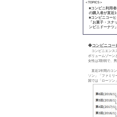
＜TOPICS＞
■
コンビニ利用者
の購入者が直近
■
コンビニコーヒ
「お菓子・スナ
ンビニドーナツ
◆
コンビニコー
コンビニエンスス
ボリュームゾーン
女性は3割弱で、
直近1年間のコン
ソン」「ファミリ
国では「ローソン