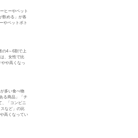
ーヒーやペット
が飲める」が各
ヒーやペットボト
の4～6割で上
」は、女性で比
りやや高くなっ
とが多い食べ物
にある商品」「チ
て、「コンビニ
イスなど」の比
や高くなってい