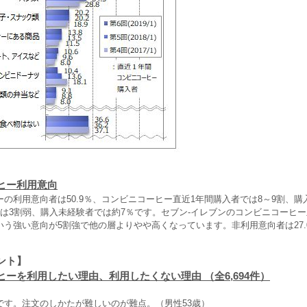
ヒー利用意向
の利用意向者は50.9％、コンビニコーヒー直近1年間購入者では8～9割、購
では3割弱、購入未経験者では約7％です。セブン‐イレブンのコンビニコーヒ
いう強い意向が5割強で他の層よりやや高くなっています。非利用意向者は27.
ント】
ーを利用したい理由、利用したくない理由 （全6,694件）
です。注文のしかたが難しいのが難点。（男性53歳）