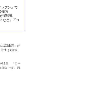
イレブン」で
加傾向
が4割弱、
スなど」「コ
に1回未満」が
。男性は4割強、
4.1％、「ロー
加傾向です。四