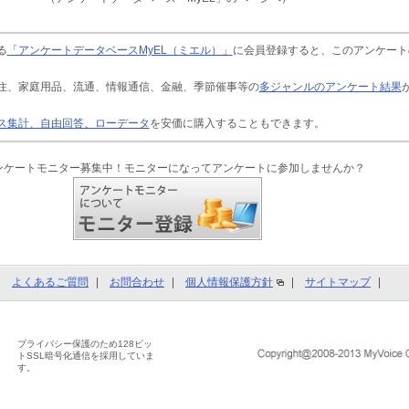
る
「アンケートデータベースMyEL（ミエル）」
に会員登録すると、このアンケート
住、家庭用品、流通、情報通信、金融、季節催事等の
多ジャンルのアンケート結果
ス集計、自由回答、ローデータ
を安価に購入することもできます。
ンケートモニター募集中！モニターになってアンケートに参加しませんか？
よくあるご質問
お問合わせ
個人情報保護方針
サイトマップ
プライバシー保護のため128ビッ
トSSL暗号化通信を採用していま
す。