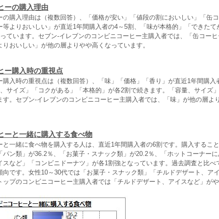
ヒーの購入理由
の購入理由は（複数回答）、「価格が安い」「値段の割においしい」「缶コ
ー等よりおいしい」が直近1年間購入者の4～5割、「味が本格的」「できたて
がっています。セブン-イレブンのコンビニコーヒー主購入者では、「缶コー
よりおいしい」が他の層よりやや高くなっています。
ヒー購入時の重視点
購入時の重視点は（複数回答）、「味」「価格」「香り」が直近1年間購入者
量、サイズ」「コクがある」「本格的」が各2割で続きます。「容量、サイズ
ます。セブン-イレブンのコンビニコーヒー主購入者では、「味」が他の層よ
ヒーと一緒に購入する食べ物
と一緒に食べ物を購入する人は、直近1年間購入者の6割です。購入するこ
パン類」が36.2％、「お菓子・スナック類」が20.2％、「ホットコーナー
イスなど」「コンビニドーナツ」が各1割強となっています。過去調査と比べ
傾向です。女性10～30代では「お菓子・スナック類」「チルドデザート、ア
トップのコンビニコーヒー主購入者では「チルドデザート、アイスなど」がや