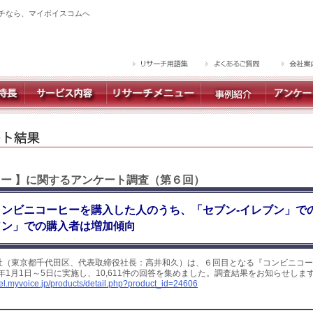
チなら、マイボイスコムへ
ヒー 】に関するアンケート調査（第６回）
コンビニコーヒーを購入した人のうち、「セブン-イレブン」で
ソン」での購入者は増加傾向
社（東京都千代田区、代表取締役社長：高井和久）は、６回目となる『コンビニコー
9年1月1日～5日に実施し、10,611件の回答を集めました。調査結果をお知らせしま
yel.myvoice.jp/products/detail.php?product_id=24606