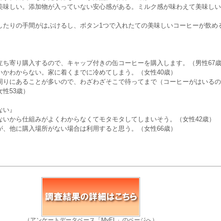
美味しい。添加物が入っていない安心感がある。ミルク感が味わえて美味しい
したりの手間がはぶけるし、ボタン1つで入れたての美味しいコーヒーが飲める
』
立ち寄り購入するので、キャップ付きの缶コーヒーを購入します。（男性67
いかわからない。家に着くまでに冷めてしまう。（女性40歳）
周りにあることが多いので、わざわざそこで待ってまで（コーヒーがはいるの
性53歳）
ない』
ないから仕組みがよくわからなくてモタモタしてしまいそう。（女性42歳）
が、他に購入場所がない場合は利用すると思う。（女性66歳）
（アンケートデータベース「MyEL」のページへ）