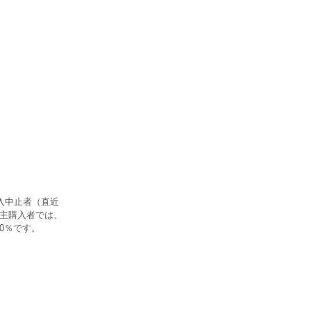
入中止者（直近
ー主購入者では、
0％です。