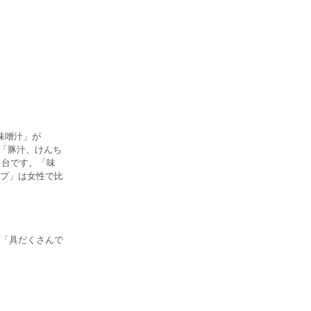
味噌汁」が
」「豚汁、けんち
％台です。「味
プ」は女性で比
「具だくさんで