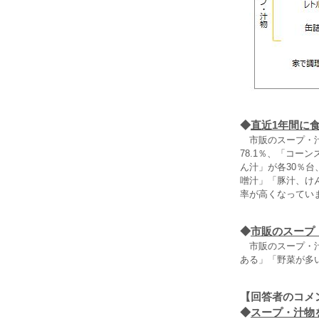
◆
直近1年間に
市販のスープ・汁
78.1％、「コー
ん汁」が各30％
噌汁」「豚汁、け
率が高くなってい
◆
市販のスープ
市販のスープ・汁
ある」「野菜が多
【回答者のコメ
◆
スープ・汁物を