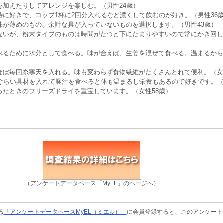
を加えたりしてアレンジを楽しむ。（男性24歳）
特に好きで、コップ1杯に2回分入れるなど濃くして飲むのが好き。（男性36
味が薄めのもの、余計な具が入っていないものを選択します。（男性43歳）
ないが、粉末タイプのものは時間がたつと下にたまりやすいので常にかき回し
べるために水分として食べる。味が合えば、生姜を混ぜて食べる。温まるから
ほぼ毎回糸寒天を入れる。味も変わらず食物繊維がたくさんとれて便利。（女
類ぐらい具材を入れて豚汁を食べると体も温まるし栄養もあるので好きです。（
ったときのフリーズドライを重宝しています。（女性58歳）
（アンケートデータベース「MyEL」のページへ）
る
「アンケートデータベースMyEL（ミエル）」
に会員登録すると、このアンケート