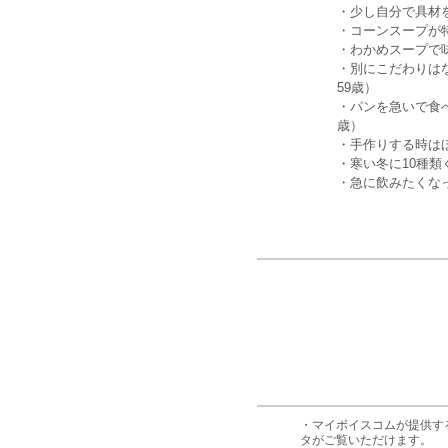
・少し自分で具材
・コーンスープが
・わかめスープで
・別にこだわりは
59歳）
・パンを急いで食
歳）
・手作りする時は
・寒い冬に10種
・急に飲みたくな
・マイボイスコムが提供す
タがご覧いただけます。