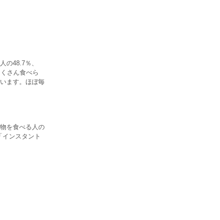
の48.7％、
たくさん食べら
います。ほぼ毎
物を食べる人の
「インスタント