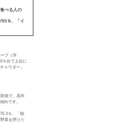
を食べる人の
55％、「イ
スープ（洋
0％台で上位に
チャウダー」
4割強で、高年
傾向です。
5.3％、「朝
「野菜を摂りた