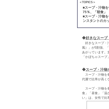
＜TOPICS＞
■
スープ・汁物を
75％、「朝食」
■
スープ・汁物を
ンスタントのカッ
◆
好きなスープ
好きなスープ・汁
風）」が5割強、
あがっています。
「かぼちゃスープ
◆
スープ・汁物
スープ・汁物を食べ
代層で比率が高く
スープ・汁物を食
食」「昼食」「温
い」は、女性で比