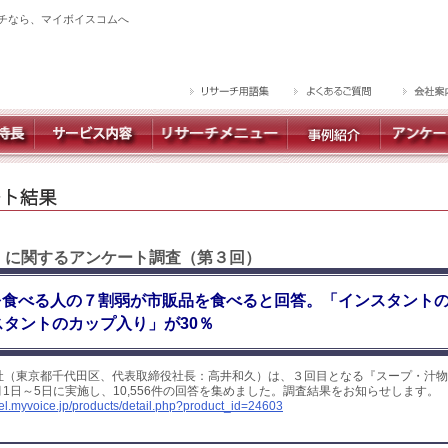
チなら、マイボイスコムへ
 】に関するアンケート調査（第３回）
を食べる人の７割弱が市販品を食べると回答。「インスタント
スタントのカップ入り」が30％
社（東京都千代田区、代表取締役社長：高井和久）は、３回目となる『スープ・汁物
1月1日～5日に実施し、10,556件の回答を集めました。調査結果をお知らせします。
yel.myvoice.jp/products/detail.php?product_id=24603