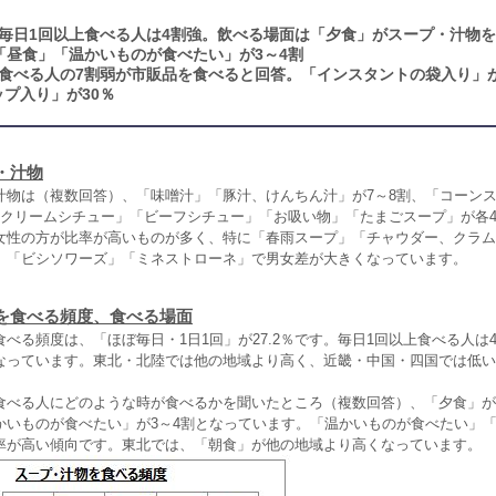
毎日1回以上食べる人は4割強。飲べる場面は「夕食」がスープ・汁物
「昼食」「温かいものが食べたい」が3～4割
食べる人の7割弱が市販品を食べると回答。「インスタントの袋入り」が
プ入り」が30％
・汁物
物は（複数回答）、「味噌汁」「豚汁、けんちん汁」が7～8割、「コーン
「クリームシチュー」「ビーフシチュー」「お吸い物」「たまごスープ」が各4
女性の方が比率が高いものが多く、特に「春雨スープ」「チャウダー、クラム
」「ビシソワーズ」「ミネストローネ」で男女差が大きくなっています。
を食べる頻度、食べる場面
る頻度は、「ほぼ毎日・1日1回」が27.2％です。毎日1回以上食べる人は
なっています。東北・北陸では他の地域より高く、近畿・中国・四国では低い
べる人にどのような時が食べるかを聞いたところ（複数回答）、「夕食」が7
かいものが食べたい」が3～4割となっています。「温かいものが食べたい」
率が高い傾向です。東北では、「朝食」が他の地域より高くなっています。