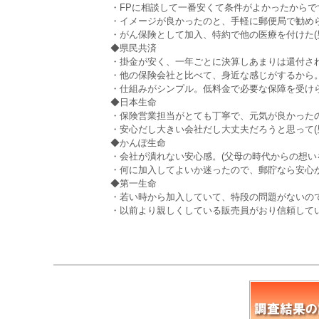
・FPに相談して一番安くて条件がよかったからです。
・イメージが良かったのと、手軽に郵便局で勧められ
・がん保険として加入、特約で他の医療を付けた(男性
◆県民共済
・掛金が安く、一年ごとに決算しあまりは還付される
・他の保険会社と比べて、身近な感じがするから。(
・仕組みがシンプル。低料金で必要な保障を受けられ
◆日本生命
・保険営業担当がとても丁寧で、元気が良かったので
・安心だし大きい会社だし大丈夫だろうと思って(男性
◆かんぽ生命
・会社が潰れない安心感。(父母の時代からの想いを継
・何に加入してよいか迷ったので、郵貯なら安心かな
◆第一生命
・若い時から加入していて、特段の問題がないので、
・以前より親しくしている販売員がおり信頼している