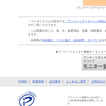
（アンケートデータベー
・マイボイスコムが提供する
「アンケートデータベースMyE
タがご覧いただけます。
・この調査以外にも、食、住、家庭用品、流通、情報通信、
きます。
・各調査の
単純集計、クロス集計、自由回答、ローデータ
を
★アンケートモニター募集中！モニタ
HOME
新着情報
会社案内
よくあるご質問
お問合わせ
プライバシー保護のため128ビッ
トSSL暗号化通信を採用していま
す。