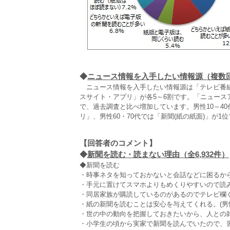
◆
ニュース情報を入手したい情報源（複数
ニュース情報を入手したい情報源は「テレビ番組
スサイト・アプリ」が各5～6割です。「ニュースアプリ(
で、過去調査と比べ増加しています。男性10～4
リ」、男性60・70代では「新聞(紙の紙面)」が1
【回答者のコメント】
◆
新聞を読む・読まない理由（全6,932件）
◆新聞を読む
・時事ネタを知っておかないと会話などに困るから(
・手元に置けてスマホよりもめくりやすいので読みや
・同居家族が購読しているのがあるのでテレビ欄ぐら
・紙の新聞を読むことは安心を与えてくれる。(男性
・世の中の動向を把握しておきたいから、人との雑談
・小学生の頃から実家で新聞を読んでいたので、習慣