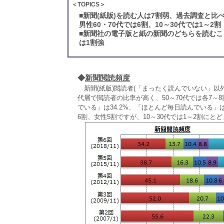
＜TOPICS＞
■
新聞(紙版)を読む人は7割弱、過去調査と比
男性60・70代では6割、10～30代では1～2割
■
新聞社の電子版と紙の新聞のどちらを読むこ
は1割強
◆
新聞閲読頻度
新聞(紙版)閲読者(「まったく読んでいない」以外
代層で閲読者の比率が高く、50～70代では各7～8
でいる」は34.2%、「ほとんど毎日読んでいる」は
6割、女性5割ですが、10～30代では1～2割にと