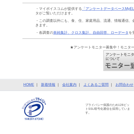
・マイボイスコムが提供する
「アンケートデータベースMyE
タがご覧いただけます。
・この調査以外にも、食、住、家庭用品、流通、情報通信、
きます。
・各調査の
単純集計、クロス集計、自由回答、ローデータ
を
★アンケートモニター募集中！モニタ
HOME
新着情報
会社案内
よくあるご質問
お問合わせ
プライバシー保護のため128ビッ
トSSL暗号化通信を採用していま
す。