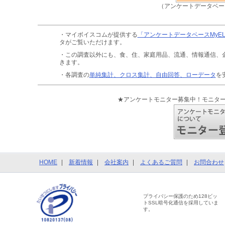
（アンケートデータベー
・マイボイスコムが提供する
「アンケートデータベースMyE
タがご覧いただけます。
・この調査以外にも、食、住、家庭用品、流通、情報通信、
きます。
・各調査の
単純集計、クロス集計、自由回答、ローデータ
を
★アンケートモニター募集中！モニタ
HOME
新着情報
会社案内
よくあるご質問
お問合わせ
プライバシー保護のため128ビッ
トSSL暗号化通信を採用していま
す。