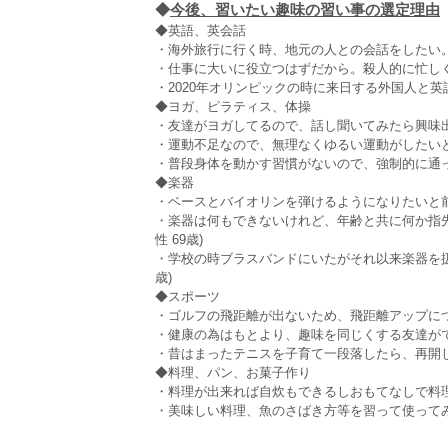
◆
今後、習いたい趣味の習い事の選定理由
◆英語、英会話
・海外旅行に行く時、地元の人との会話をしたい。旅
・仕事に大いに役立つはずだから。殺人的に忙しくな
・2020年オリンピックの時に来日する外国人と英語
◆ヨガ、ピラティス、体操
・友達がヨガしてるので、話し聞いてみたら興味出て
・運動不足なので、無理なくゆるい運動がしたいと思
・普段身体を動かす習慣がないので、強制的に通って
◆楽器
・ベースとバイオリンを弾けるようになりたいと前か
・楽器は何もできないけれど、年齢と共に何か指
性 69歳)
・学校の時ブラスバンドにいたがそれ以来楽器を扱
歳)
◆スポーツ
・ゴルフの飛距離が出ないため、飛距離アップにつな
・健康の為はもとより、趣味を同じくする友達ができ
・昔はまったテニスを子育て一段落したら、再開した
◆料理、パン、お菓子作り
・料理が出来れば自炊もできるしおもてなしで料理が
・美味しい料理、魚のさばき方等を習って使ってみた