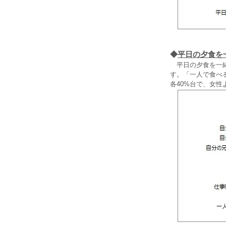
◆
平日の夕食を
平日の夕食を一緒
す。「一人で食べる
各40%台で、女