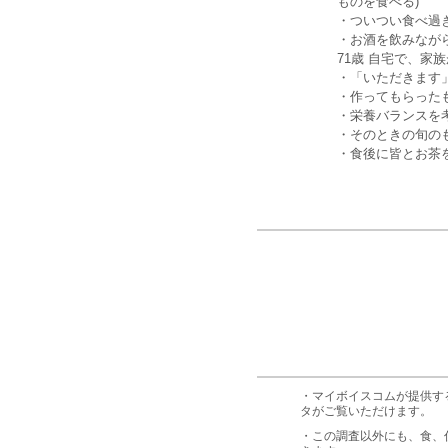
ものを食べる)
・ついつい食べ過ぎ
・お酒を飲みなが
71歳 自宅で、家
・「いただきます」
・作ってもらったも
・栄養バランスを考
・そのときの旬のも
・食後に皆とお茶を
・マイボイスコムが提供す
タがご覧いただけます。
・この調査以外にも、食、