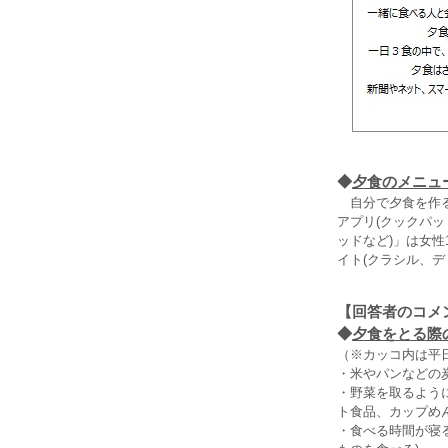
◆
夕食のメニュ
自分で夕食を作る
アプリ(クックパッ
ッドなど)」は女性
イト(クラシル、
【回答者のコメ
◆
夕食をとる際
（※カッコ内は平
・米やパンなどの炭
・野菜を取るように
ト食品、カップめん
・食べる時間が寝る