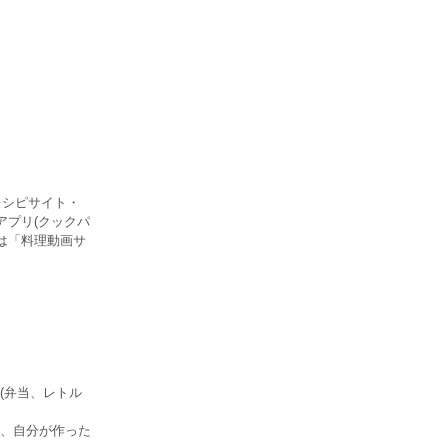
レシピサイト・
アプリ(クックパ
では「料理動画サ
(弁当、レトル
で、自分が作った