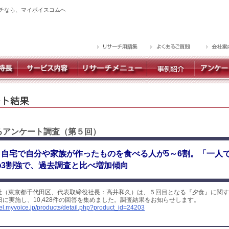
チなら、マイボイスコムへ
するアンケート調査（第５回）
自宅で自分や家族が作ったものを食べる人が5～6割。「一人
3割強で、過去調査と比べ増加傾向
社（東京都千代田区、代表取締役社長：高井和久）は、５回目となる『夕食』に関す
5日に実施し、10,428件の回答を集めました。調査結果をお知らせします。
yel.myvoice.jp/products/detail.php?product_id=24203