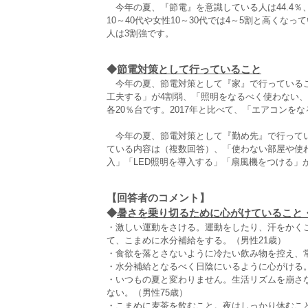
今年の夏、『節電』を意識している人は44.4％、
10～40代や女性10～30代では4～5割と高く
人は3割強です。
◆
節電対策として行っていること
今年の夏、節電対策として『家』で行っているこ
工夫する」が4割弱、「照明をなるべく使わない
各20％台です。2017年と比べて、「エアコンを
今年の夏、節電対策として『勤め先』で行ってい
ている内容は（複数回答）、「使わない部屋や使
入」「LED照明を導入する」「扇風機をつける」
【回答者のコメント】
◆
暑さを乗り切るために心がけていること・実
・激しい運動をさける。運動をしたり、汗をかく
て、こまめに水分補給をする。（男性21歳）
・食欲を落とさないように冷たい飲み物を控え、常
・水分補給となるべく日陰にいるように心がける。
・いつもの夏と変わりません。生活リズムを崩さ
ない。（男性75歳）
・こまめに麦茶を飲むこと。夜はしっかり休むこと