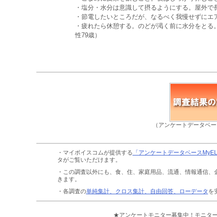
・塩分・水分は意識して摂るようにする。屋外で長
・節電したいところだが、なるべく我慢せずにエア
・疲れたら休憩する。のどが渇く前に水分をとる
性79歳）
（アンケートデータベー
・マイボイスコムが提供する
「アンケートデータベースMyE
タがご覧いただけます。
・この調査以外にも、食、住、家庭用品、流通、情報通信、
きます。
・各調査の
単純集計、クロス集計、自由回答、ローデータ
を
★アンケートモニター募集中！モニタ