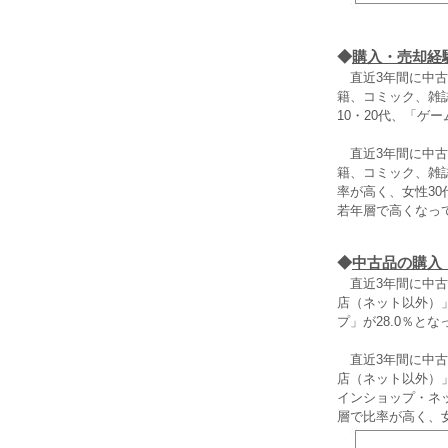
◆
購入・売却経
直近3年間に中古
籍、コミック、雑誌
10・20代、「
直近3年間に中古
籍、コミック、雑誌
率が高く、女性3
若年層で高くなっ
◆
中古品の購入
直近3年間に中古
店（ネット以外）」
プ」が28.0％と
直近3年間に中古
店（ネット以外）」
インショップ・ネ
層で比率が高く、女