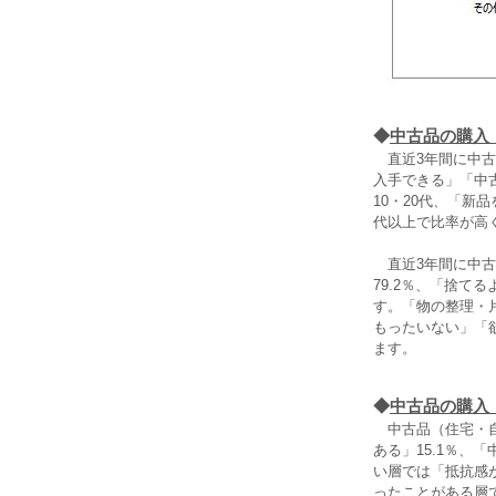
◆
中古品の購入
直近3年間に中古
入手できる」「中
10・20代、「新
代以上で比率が高
直近3年間に中古
79.2％、「捨
す。「物の整理・
もったいない」「
ます。
◆
中古品の購入
中古品（住宅・自
ある」15.1％、
い層では「抵抗感
ったことがある層