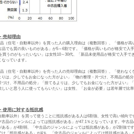
・売却理由
品（住宅・自動車以外）を買った人の購入理由は（複数回答）、「価格が高
古品でも質の良いものがある」が5～6割です。「価格が高いものが格安で入
品を買うのがもったいない」は女性10～30代、「新品未使用品が格安で入手でき
くなっています。
品（住宅・自動車以外）を売った人の売却理由は（複数回答）、「使わなく
てるよりは、少しでもお金になった方がよい」「物の整理・片づけ、不用品の処分
片づけ、不用品の処分」「捨てるよりは、少しでもお金になった方がよい」「
欲しいと思う人に使ってもらいたい」は女性、「お金が必要」は若年層で比率
・使用に対する抵抗感
動車以外）を買って使うことに抵抗感がある人は6割強、女性で高い傾向で
「中古品のジャンルによっては抵抗感がある」が47.1％となっています。中古
がある」が4割弱、「中古品のジャンルによっては抵抗感がある」が2割強で
では「抵抗感がある」が4％、「中古品のジャンルによっては抵抗感がある」が