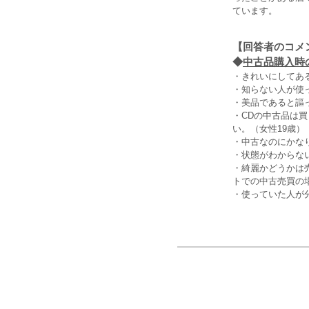
ています。
【回答者のコメ
◆
中古品購入時の
・きれいにしてあ
・知らない人が使
・美品であると謳
・CDの中古品は
い。（女性19歳）
・中古なのにかな
・状態がわからな
・綺麗かどうかは
トでの中古売買の場
・使っていた人が