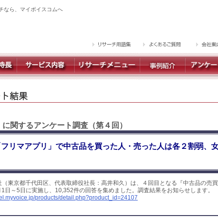
チなら、マイボイスコムへ
 】に関するアンケート調査（第４回）
「フリマアプリ」で中古品を買った人・売った人は各２割弱、
社（東京都千代田区、代表取締役社長：高井和久）は、４回目となる『中古品の売買
8月1日～5日に実施し、10,352件の回答を集めました。調査結果をお知らせします。
yel.myvoice.jp/products/detail.php?product_id=24107