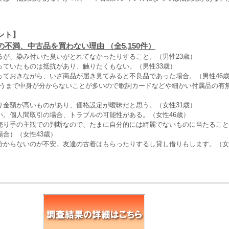
ント】
不満、中古品を買わない理由 （全5,150件）
るが、染み付いた臭いがとれてなかったりすること。（男性23歳）
っていたものは抵抗があり、触りたくもない。（男性33歳）
っておきながら、いざ商品が届き見てみると不良品であった場合。（男性46
買うまで中身が分からないことが多いので歌詞カードなどや細かい付属品の有
り金額が高いものがあり、価格設定が曖昧だと思う。（女性31歳）
い。個人間取引の場合、トラブルの可能性がある。（女性46歳）
売り手の主観での判断なので、たまに自分的には綺麗でないものに当たること
合）（女性43歳）
分からないのが不安。友達の古着はもらったりするし貸し借りもします。（女