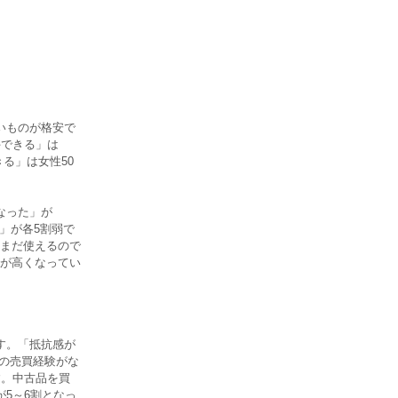
いものが格安で
手できる」は
る」は女性50
なった」が
」が各5割弱で
まだ使えるので
が高くなってい
す。「抵抗感が
品の売買経験がな
す。中古品を買
5～6割となっ