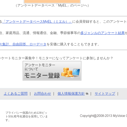
（アンケートデータベース「MyEL」のページへ）
る
「アンケートデータベースMyEL（ミエル）」
に会員登録すると、このアンケート
住、家庭用品、流通、情報通信、金融、季節催事等の
多ジャンルのアンケート結果
ス集計、自由回答、ローデータ
を安価に購入することもできます。
ンケートモニター募集中！モニターになってアンケートに参加しませんか？
よくあるご質問
お問合わせ
個人情報保護方針
サイトマップ
プライバシー保護のため128ビッ
トSSL暗号化通信を採用していま
す。