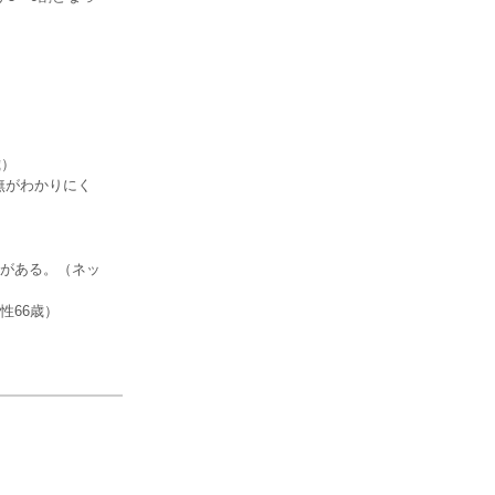
歳）
無がわかりにく
がある。（ネッ
性66歳）