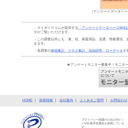
（アンケートデータベー
・マイボイスコムが提供する
「アンケートデータベースMyE
タがご覧いただけます。
・この調査以外にも、食、住、家庭用品、流通、情報通信、
きます。
・各調査の
単純集計、クロス集計、自由回答、ローデータ
を
★アンケートモニター募集中！モニタ
HOME
新着情報
会社案内
よくあるご質問
お問合わせ
プライバシー保護のため128ビッ
トSSL暗号化通信を採用していま
す。