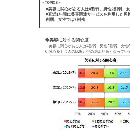
＜TOPICS＞
■
美容に関心がある人は4割弱、男性2割弱、女
■
直近1年間に美容関連サービスを利用した男
割弱、女性では7割強
◆
美容に対する関心度
美容に関心がある人は4割弱、男性2割弱、女性6
い関心をもつ人の比率が他の層より高くなってい