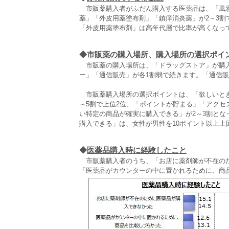
市販薬購入者がふだん購入する医薬品は、「風邪薬
薬」「外皮用薬塗布剤」「鎮痒消炎薬」が2～3
「外皮用薬塗布剤」は高年代層で比率が高くなっ
◆
市販薬の購入場所、購入場所の選択ポイ
市販薬の購入場所は、「ドラッグストア」が購入者
ー」「通信販売」が各1割弱で続きます。「通信
市販薬購入場所の選択ポイントは、「欲しいとき
～5割で上位2位、「ポイントが貯まる」「アク
い特定の商品が確実に購入できる」が2～3割と
購入できる」は、女性が男性を10ポイント以上上
◆
医薬品購入時に経験したこと
市販薬購入者のうち、「お店に薬剤師が不在のため
「医薬品がカウンターの中に置かれるために、商品