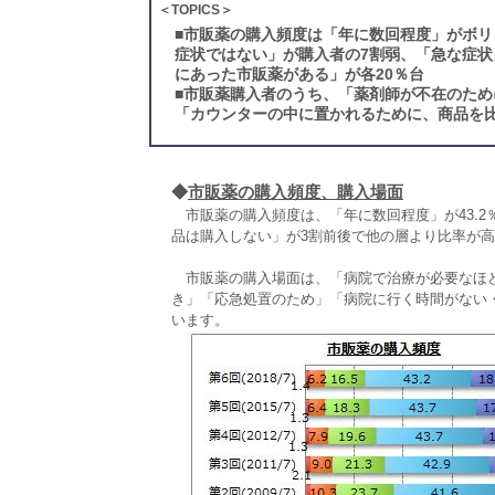
＜TOPICS＞
■
市販薬の購入頻度は「年に数回程度」がボリ
症状ではない」が購入者の7割弱、「急な症
にあった市販薬がある」が各20％台
■
市販薬購入者のうち、「薬剤師が不在のために
「カウンターの中に置かれるために、商品を比
◆
市販薬の購入頻度、購入場面
市販薬の購入頻度は、「年に数回程度」が43.2
品は購入しない」が3割前後で他の層より比率が
市販薬の購入場面は、「病院で治療が必要なほどの
き」「応急処置のため」「病院に行く時間がない
います。