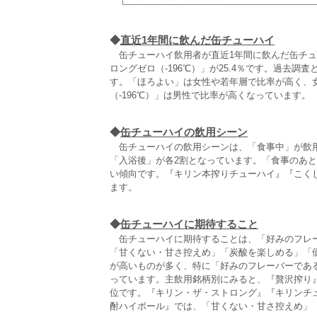
◆
直近1年間に飲んだ缶チューハイ
缶チューハイ飲用者が直近1年間に飲んだ缶チュ
ロングゼロ（‐196℃）」が25.4％です。過去調
す。「ほろよい」は女性や若年層で比率が高く、女性
（‐196℃）」は男性で比率が高くなっています。
◆
缶チューハイの飲用シーン
缶チューハイの飲用シーンは、「食事中」が飲用
「入浴後」が各2割となっています。「食事のあ
い傾向です。『キリン本搾りチューハイ』『こく
ます。
◆
缶チューハイに期待すること
缶チューハイに期待することは、「好みのフレー
「甘くない・甘さ控えめ」「炭酸を楽しめる」「
が高いものが多く、特に「好みのフレーバーであ
っています。主飲用銘柄別にみると、『贅沢搾り
位です。『キリン・ザ・ストロング』『キリンチュ
酎ハイボール』では、「甘くない・甘さ控えめ」