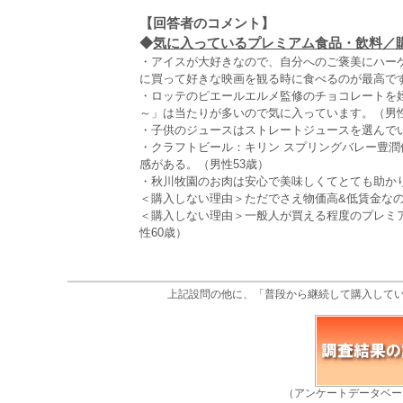
【回答者のコメント】
◆
気に入っているプレミアム食品・飲料／購入
・アイスが大好きなので、自分へのご褒美にハー
に買って好きな映画を観る時に食べるのが最高です
・ロッテのピエールエルメ監修のチョコレートを
～」は当たりが多いので気に入っています。（男性
・子供のジュースはストレートジュースを選んでい
・クラフトビール：キリン スプリングバレー豊
感がある。（男性53歳）
・秋川牧園のお肉は安心で美味しくてとても助かり
＜購入しない理由＞ただでさえ物価高&低賃金なの
＜購入しない理由＞一般人が買える程度のプレミ
性60歳）
上記設問の他に、「普段から継続して購入して
（アンケートデータベー