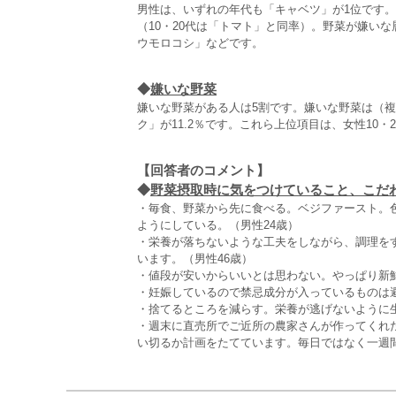
男性は、いずれの年代も「キャベツ」が1位です。
（10・20代は「トマト」と同率）。野菜が嫌い
ウモロコシ」などです。
◆
嫌いな野菜
嫌いな野菜がある人は5割です。嫌いな野菜は（
ク」が11.2％です。これら上位項目は、女性10
【回答者のコメント】
◆
野菜摂取時に気をつけていること、こだわっ
・毎食、野菜から先に食べる。ベジファースト。
ようにしている。（男性24歳）
・栄養が落ちないような工夫をしながら、調理を
います。（男性46歳）
・値段が安いからいいとは思わない。やっぱり新鮮
・妊娠しているので禁忌成分が入っているものは
・捨てるところを減らす。栄養が逃げないように生
・週末に直売所でご近所の農家さんが作ってくれ
い切るか計画をたてています。毎日ではなく一週間