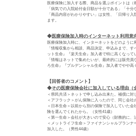
医療保険に加入する際、商品を選ぶポイントは（複
「病気での入院給付金日額が十分である」「十分
「商品内容がわかりやすい」は女性、「日帰り入院
ます。
◆
医療保険加入時のインターネット利用意
医療保険加入時に、インターネットをどのように
「情報収集から相談、商品決定、申込みまで、すべ
ット生命』『楽天生命』加入者で特に高くなって
「情報はネットで集めたいが、最終的には販売員な
ろ生命』『プルデンシャル生命』加入者でやや高
【回答者のコメント】
◆
その医療保険会社に加入している理由（全5
＜県民共済＞ネットで申し込み出来た。補償に対し
＜アフラック＞がん保険に入ったので、同じ会社の
＜日本生命＞以前から別の保険で加入していた会
険を選んでくれたから。（女性41歳）
＜第一生命＞会社が大きいので安心（財務的に、法
＜メットライフ生命＞ファイナンシャルプランナ
加入した。（男性44歳）