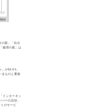
分の親」「自分
、「義理の親」は
が64.4％、
いるものと重複
 「インターネッ
ーパーの店頭」
フトのサービ