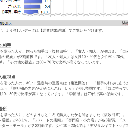
ど、より詳しいデータは【調査結果詳細】でご覧いただけます。
た相手
トを贈った人が、贈った相手は（複数回答）、「友人・知人」が40.3％、「自
の親族」が3割前後です。「友人・知人」は女性10・20代と女性60～70代
「孫」「その他の親族」は60～70代で比率が高くなっています。
の重視点
トを贈った人の、ギフト選定時の重視点は（複数回答）、「相手の好みにあうか」
ぶか」「贈り物の内容が状況にふさわしいか」が各5割弱です。「既に持って
10～30代で比率が高くなっています。「季節感」は70代で高い傾向です。
場所
トを贈った人に、どのようなところで購入したかを聞きました（複数回答）。
ト通販」が48.1％、「デパートの店頭」「専門店・小売店」が各3割弱、「ス
ター・モール」が各2割弱です。女性10・20代では「デジタルギフト・eギ