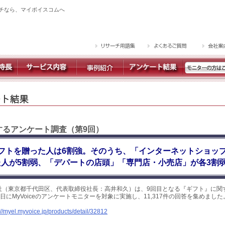
チなら、マイボイスコムへ
関するアンケート調査（第9回）
フトを贈った人は6割強。そのうち、「インターネットショッ
人が5割弱、「デパートの店頭」「専門店・小売店」が各3割
社（東京都千代田区、代表取締役社長：高井和久）は、9回目となる『ギフト』に関
～7日にMyVoiceのアンケートモニターを対象に実施し、11,317件の回答を集めま
://myel.myvoice.jp/products/detail/32812