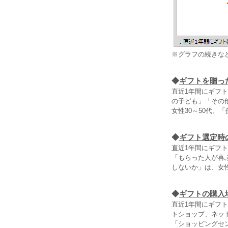
※グラフの続きな
◆
ギフトを贈っ
直近1年間にギフ
の子ども」「その他
女性30～50代、
◆
ギフト選定時
直近1年間にギフ
「もらった人が喜
しないか」は、女性
◆
ギフトの購入
直近1年間にギフ
トショップ、ネッ
「ショッピングセン