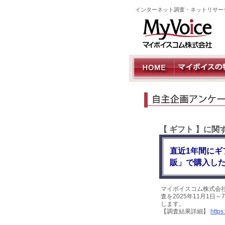
インターネット調査・ネットリサー
【 ギフト 】に
直近1年間にギ
販」で購入した
マイボイスコム株式会
査を2025年11月1日
します。
【調査結果詳細】
https