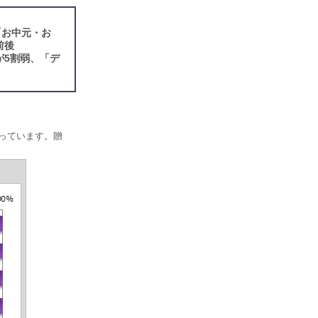
「お中元・お
前後
が5割弱、「デ
なっています。贈