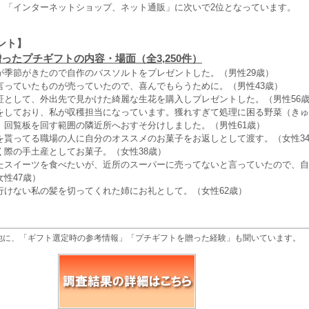
、「インターネットショップ、ネット通販」に次いで2位となっています。
ント】
ったプチギフトの内容・場面（全3,250件）
が季節がきたので自作のバスソルトをプレゼントした。（男性29歳）
言っていたものが売っていたので、喜んでもらうために。（男性43歳）
証として、外出先で見かけた綺麗な生花を購入しプレゼントした。（男性56
をしており、私が収穫担当になっています。獲れすぎて処理に困る野菜（きゅ
、回覧板を回す範囲の隣近所へおすそ分けしました。（男性61歳）
を貰ってる職場の人に自分のオススメのお菓子をお返しとして渡す。（女性3
く際の手土産としてお菓子。（女性38歳）
たスイーツを食べたいが、近所のスーパーに売ってないと言っていたので、自
性47歳）
行けない私の髪を切ってくれた姉にお礼として。（女性62歳）
他に、「ギフト選定時の参考情報」「プチギフトを贈った経験」も聞いています。