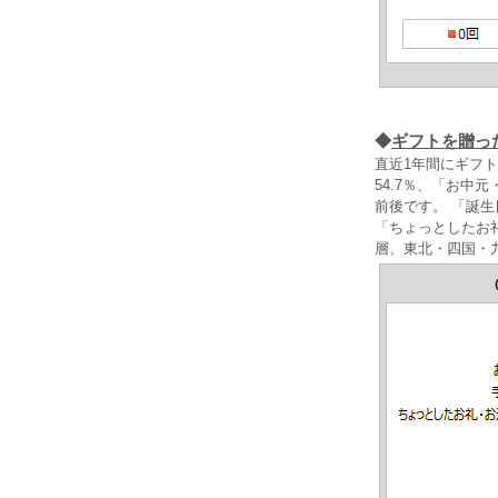
◆
ギフトを贈っ
直近1年間にギフ
54.7％、「お中
前後です。 「誕生
「ちょっとしたお
層、東北・四国・