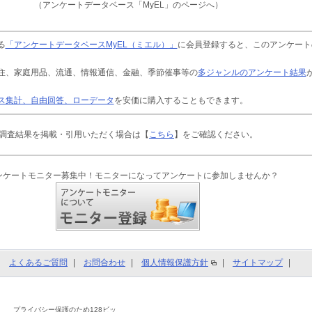
（アンケートデータベース「MyEL」のページへ）
る
「アンケートデータベースMyEL（ミエル）」
に会員登録すると、このアンケート
住、家庭用品、流通、情報通信、金融、季節催事等の
多ジャンルのアンケート結果
ス集計、自由回答、ローデータ
を安価に購入することもできます。
調査結果を掲載・引用いただく場合は【
こちら
】をご確認ください。
ンケートモニター募集中！モニターになってアンケートに参加しませんか？
よくあるご質問
お問合わせ
個人情報保護方針
サイトマップ
プライバシー保護のため128ビッ