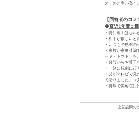
ス」の比率が高く
【回答者のコメ
◆
直近1年間に贈
・特に理由はない
・相手が欲しいと
・いつもの感謝の
・家族が家庭菜園
ーヤ・トマト）を
・普段からお菓子
・一緒に観劇に行
・父がテレビで見
て贈りました。（女
・持病で美容院に
上記設問の