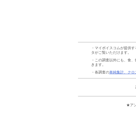
・マイボイスコムが提供す
タがご覧いただけます。
・この調査以外にも、食、
きます。
・各調査の
単純集計、クロ
★ア