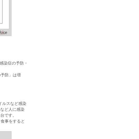
の感染症の予防・
の予防」は増
イルスなど感染
邪など人に感染
％台です。
と食事をすると