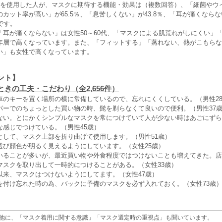
クを使用した人が、マスクに期待する機能・効果は（複数回答）、「細菌やウ
カット率が高い」が65.5％、「息苦しくない」が43.8％、「耳が痛くなら
です。
「耳が痛くならない」は女性50～60代、「マスクによる肌荒れがしにくい」
年層で高くなっています。また、「フィットする」「蒸れない、熱がこもらな
い」も女性で高くなっています。
ント】
きの工夫・こだわり（全2,656件）
車のキーを置く場所の横に常備しているので、忘れにくくしている。（男性2
パーでのちょっとした買い物の時、髭を剃らなくて良いので便利。（男性37
ない。とにかくシンプルなマスクを常につけていて人が少ない時はあごにずら
な感じでつけている。（男性45歳）
として、マスク上部を折り曲げて使用します。（男性51歳）
選び顔色が明るく見えるようにしています。（女性25歳）
いることが多いが、最近買い物や外食程度ではつけないことも増えてきた。店
マスクを取り出して一時的につけることがある。（女性33歳）
以来、マスクはつけないようにしてます。（女性47歳）
を付け忘れた時の為、バックに予備のマスクを必ず入れておく。（女性73歳
他に、「マスク着用に関する意識」「マスク選定時の重視点」も聞いています。