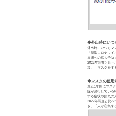
◆
外出時にいつ
外出時にいつもマ
「新型コロナウイ
周囲への拡大予防」
2022年調査と
加、「マスクをす
◆
マスクの使用
直近1年間にマス
症が流行している
する症状や病気の
2022年調査と
き」「人が密集す