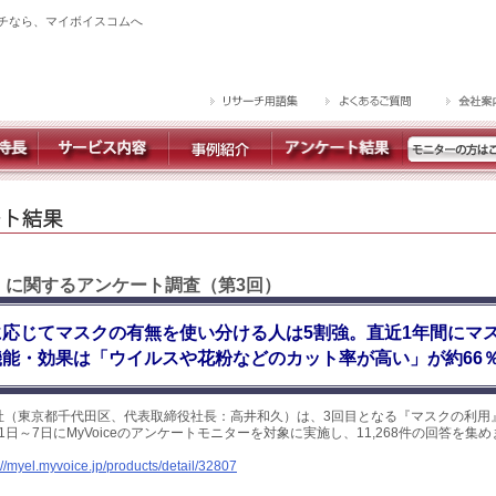
チなら、マイボイスコムへ
 】に関するアンケート調査（第3回）
応じてマスクの有無を使い分ける人は5割強。直近1年間にマ
能・効果は「ウイルスや花粉などのカット率が高い」が約66
社（東京都千代田区、代表取締役社長：高井和久）は、3回目となる『マスクの利用
月1日～7日にMyVoiceのアンケートモニターを対象に実施し、11,268件の回答を
://myel.myvoice.jp/products/detail/32807