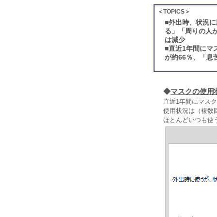
＜TOPICS＞
■
外出時、状況に
る」「周りの人
は減少
■
直近1年間にマ
が約66％、「息
◆
マスクの使用
直近1年間にマスク
使用状況は（複数
ほとんどいつも使う