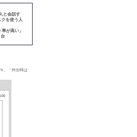
人と会話す
スクを使う人
ト率が高い」
％台
0％、「外出時は