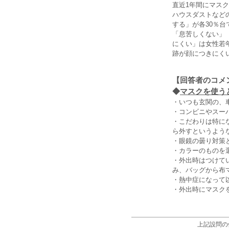
直近1年間にマス
ハウスダストなどの
する」が各30％台
「息苦しくない」
にくい」は女性若
跡が顔につきにく
【回答者のコメ
◆
マスクを使うと
・いつも玄関の、
・コンビニやスー
・こだわりは特に
ら外すというよう
・眼鏡の曇り対策
・カラーのものを
・外出時はつけて
み、バッグから布
・熱中症になって
・外出時にマスク
上記設問の