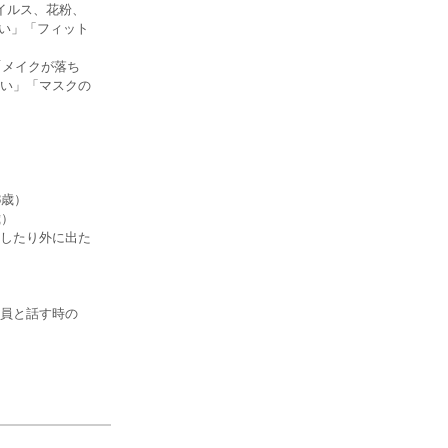
イルス、花粉、
ない」「フィット
「メイクが落ち
い」「マスクの
8歳）
歳）
したり外に出た
員と話す時の
）