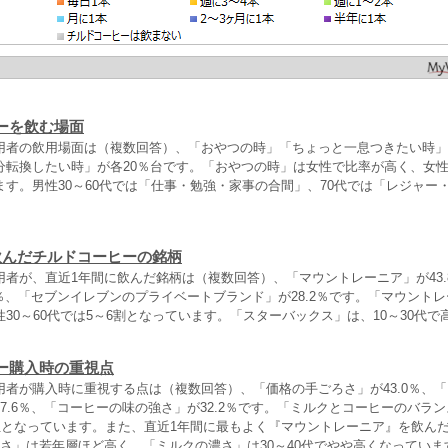
ーを飲む場面
用者の飲用場面は（複数回答）、「おやつの時」「ちょっと一息つきたい時」
転換したい時」が各20％台です。「おやつの時」は女性で比率が高く、女性1
す。男性30～60代では「仕事・勉強・家事の合間」、70代では「レジャー
飲んだチルドコーヒーの銘柄
用者が、直近1年間に飲んだ銘柄は（複数回答）、「マウントレーニア」が43.
5％、「セブンイレブンのプライベートブランド」が28.2％です。「マウント
30～60代では5～6割となっています。「スターバックス」は、10～30代で
ー購入時の重視点
用者が購入時に重視する点は（複数回答）、「価格の手ごろさ」が43.0％、
7.6％、「コーヒーの味の強さ」が32.2％です。「ミルクとコーヒーのバラ
1位となっています。また、直近1年間に最もよく『マウントレーニア』を飲ん
甘さ」は若年層ほど高く、「ミルクの濃さ」は30～40代でやや高くなっていま