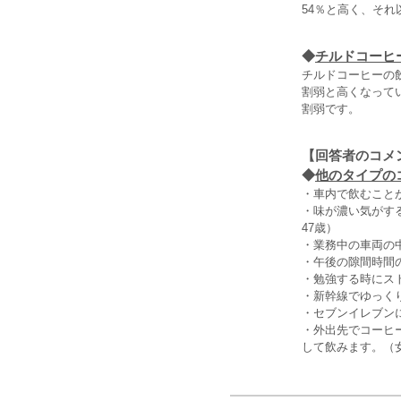
54％と高く、そ
◆
チルドコーヒ
チルドコーヒーの飲
割弱と高くなって
割弱です。
【回答者のコメ
◆
他のタイプの
・車内で飲むこと
・味が濃い気がす
47歳）
・業務中の車両の
・午後の隙間時間
・勉強する時にス
・新幹線でゆっく
・セブンイレブン
・外出先でコーヒ
して飲みます。（女