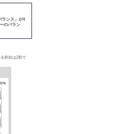
バランス」が4
ーのバラン
める割合は2割で