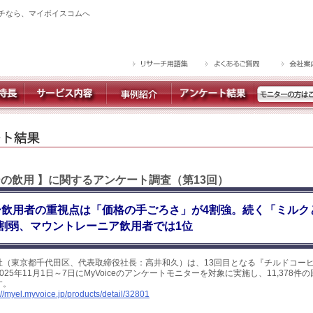
チなら、マイボイスコムへ
ーの飲用 】に関するアンケート調査（第13回）
ー飲用者の重視点は「価格の手ごろさ」が4割強。続く「ミルク
割弱、マウントレーニア飲用者では1位
社（東京都千代田区、代表取締役社長：高井和久）は、13回目となる『チルドコー
25年11月1日～7日にMyVoiceのアンケートモニターを対象に実施し、11,378
す。
://myel.myvoice.jp/products/detail/32801