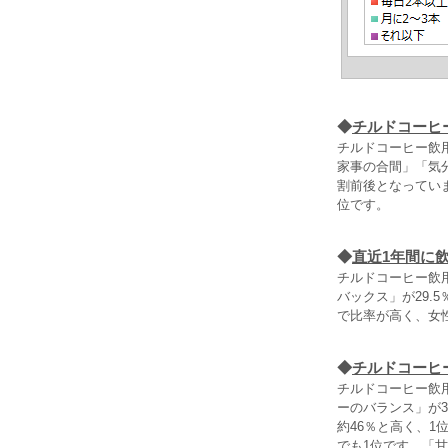
◆
チルドコーヒ
チルドコーヒー飲
家事の合間」「気分
割前後となっていま
位です。
◆
直近1年間に
チルドコーヒー飲
バックス」が29.
で比率が高く、女性
◆
チルドコーヒ
チルドコーヒー飲
ーのバランス」が3
約46％と高く、
でも1位です。「