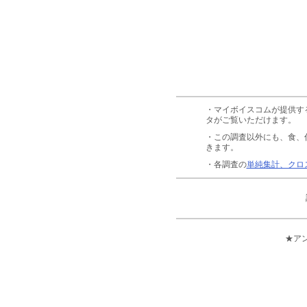
・マイボイスコムが提供す
タがご覧いただけます。
・この調査以外にも、食、
きます。
・各調査の
単純集計、クロ
★ア