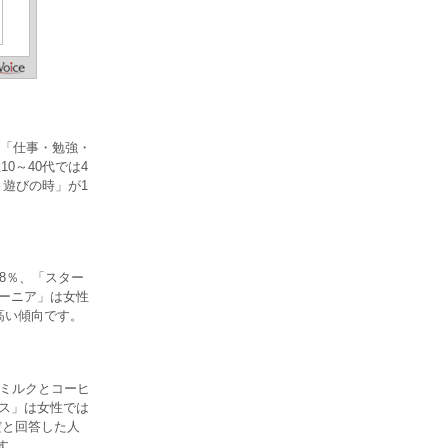
「仕事・勉強・
0～40代では4
・遊びの時」が1
8％、「スター
レーニア」は女性
高い傾向です。
「ミルクとコーヒ
ンス」は女性では
だと回答した人
す。