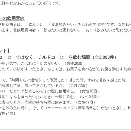
れ以降年代があがるほど低い傾向です。
ーの飲用意向
用意向者は、「飲みたい」「まあ飲みたい」を合わせて4割弱です。女性10～
います。非飲用意向者（「飲みたいと思わない」「あまり飲みたいと思わない
ント】
コーヒーではなく、チルドコーヒーを飲む場面（全3,093件）
が多いので、こぼれにくいのがいい。（男性28歳）
るので、小腹がすいたとき、もしくは、お菓子を食べながらお腹を満たすため
中で、2時間くらい運転をして休憩したく感じた時、車内で暑さを感じた時。（
の読書して落ち着いて過ごしている時。（男性72歳）
トローだとすぐ飲めるのでその際に使用する。（女性18歳）
り朝ごはんを食べたいたいときに一緒に飲む。（女性31歳）
に寄ったとき。病院の待ち時間に飲みます。（女性47歳）
ーを飲みたい時に、そしてコーヒーショップ（喫茶店含む）がないときに、セ
性74歳）