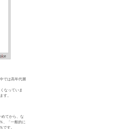
の中では高年代層
高くなっていま
います。
かめてから、な
2％、「一般的に
7％です。