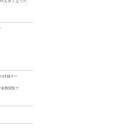
代も安くなった
。
の詳細デー
が多数閲覧で