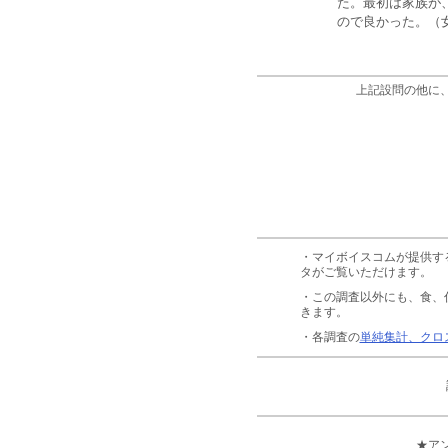
た。最初は家族が
ので良かった。（女
上記設問の他に
・マイボイスコムが提供す
タがご覧いただけます。
・この調査以外にも、食、
きます。
・各調査の
単純集計、クロ
★ア