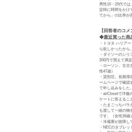
男性10・20代
定時に時間をかけ
てから」の比率が
【回答者のコメ
◆
最近買った商
・トヨタ ハリア
ら欲しかったから
・ダイソーのシリ
200円で買えて満
・ローソン、古古
性47歳）
・貸別荘。長期滞
ームページで確認
て申し込みをした
・airClose
ケートに答えるこ
・たまごっちパラ
も渡して一緒の物
です。（女性39歳
・冷蔵庫が故障し
・NECのタブレ