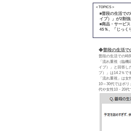
＜TOPICS＞
■
普段の生活での
イプ）」が2割
■
商品・サービス
45％、「じっく
◆
普段の生活で
普段の生活での時
「流れ重視（臨機応
イプ）」と回答した
プ）」は14.2％で
「流れ重視」は女性
10～30代ではボ
代や女性10・20