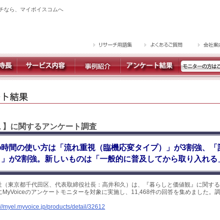
チなら、マイボイスコムへ
観 】に関するアンケート調査
の時間の使い方は「流れ重視（臨機応変タイプ）」が3割強、「
」が2割強。新しいものは「一般的に普及してから取り入れる
社（東京都千代田区、代表取締役社長：高井和久）は、『暮らしと価値観』に関する
日にMyVoiceのアンケートモニターを対象に実施し、11,468件の回答を集めました
://myel.myvoice.jp/products/detail/32612