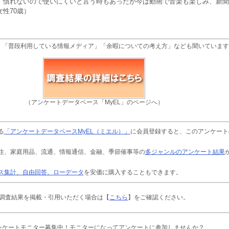
、慣れないので使いにくいと言う時もあったが今は動画で音楽も楽しみ、新聞
性70歳）
、「普段利用している情報メディア」「余暇についての考え方」なども聞いています
（アンケートデータベース「MyEL」のページへ）
る
「アンケートデータベースMyEL（ミエル）」
に会員登録すると、このアンケート
住、家庭用品、流通、情報通信、金融、季節催事等の
多ジャンルのアンケート結果
ス集計、自由回答、ローデータ
を安価に購入することもできます。
調査結果を掲載・引用いただく場合は【
こちら
】をご確認ください。
ンケートモニター募集中！モニターになってアンケートに参加しませんか？