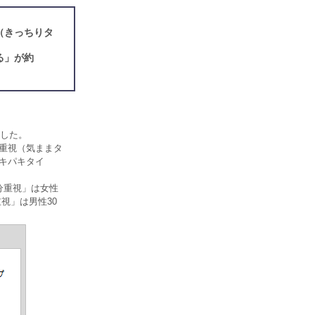
（きっちりタ
る」が約
した。
分重視（気ままタ
テキパキタイ
分重視」は女性
視」は男性30