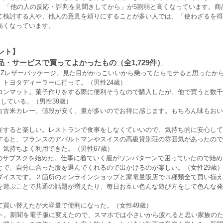
では、「他の人の反応・評判を見聞きしてから」が5割弱と高くなっています。
て検討する人や、他人の意見を頼りにすることが多い人では、「使わざるを得
高くなっています。
ント】
品・サービスで買ってよかったもの（全1,729件）
ー Zレザーパッケージ。見た目がかっこいいから乗ってたらモテると思ったか
。トヨタディーラーに行って。（男性24歳）
コンマット。菓子作りをする際に便利そうなので購入したが、他で買うと数千
足している。（男性39歳）
古古米カレー、値段が安く、量が多いのでお得に感じます。もちろん味もおい
在すると楽しい。レストランで食事をしなくていいので、気持ち的に安心して
すると、フランスのアパルトマンやスイスの高級貸別荘の雰囲気があったので
。気持ちよく利用できた。（男性67歳）
tで洋服のサブスクを始めた。仕事に着ていく服がワンパターンで困っていたので始
とで、自分に合った服を選んでくれるので出かけるのが楽しい。（女性29歳
ダイスです。２箇所のオンラインショップと家電量販店で３種類全て買い揃え
を遊ぶことで共通の話題が増えたり、毎日お互い色んな遊び方をして色んな発
）
て買い替えたが大容量で便利になった。（女性49歳）
ット。新聞を電子版に変えたので、スマホでは小さいから疲れると思い家族の