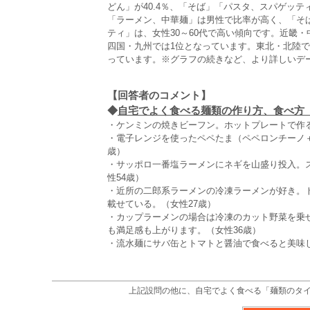
どん」が40.4％、「そば」「パスタ、スパゲッテ
「ラーメン、中華麺」は男性で比率が高く、「そ
ティ」は、女性30～60代で高い傾向です。近畿
四国・九州では1位となっています。東北・北陸
っています。※グラフの続きなど、より詳しいデ
【回答者のコメント】
◆
自宅でよく食べる麺類の作り方、食べ方（全
・ケンミンの焼きビーフン。ホットプレートで作る
・電子レンジを使ったペペたま（ペペロンチーノ
歳）
・サッポロ一番塩ラーメンにネギを山盛り投入。
性54歳）
・近所の二郎系ラーメンの冷凍ラーメンが好き。
載せている。（女性27歳）
・カップラーメンの場合は冷凍のカット野菜を乗
も満足感も上がります。（女性36歳）
・流水麺にサバ缶とトマトと醤油で食べると美味し
上記設問の他に、自宅でよく食べる「麺類のタ