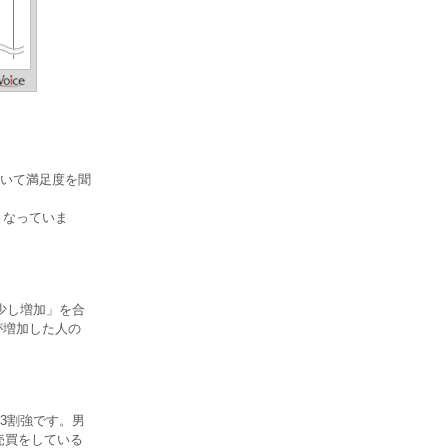
いて満足度を聞
となっていま
少し増加」を合
が増加した人の
3割強です。男
売買をしている