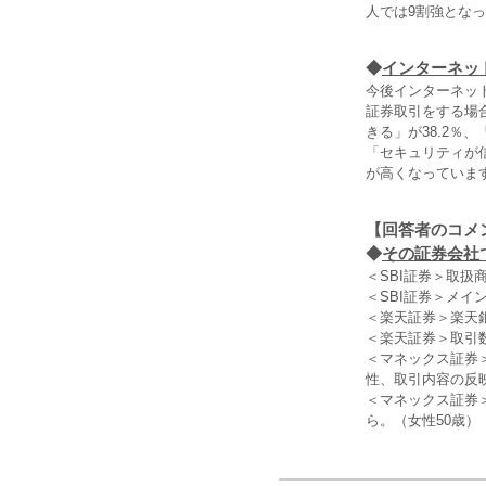
人では9割強とな
◆
インターネッ
今後インターネッ
証券取引をする場
きる」が38.2
「セキュリティが
が高くなっていま
【回答者のコメ
◆
その証券会社
＜SBI証券＞取扱
＜SBI証券＞メ
＜楽天証券＞楽天
＜楽天証券＞取引
＜マネックス証券
性、取引内容の反
＜マネックス証券
ら。（女性50歳）