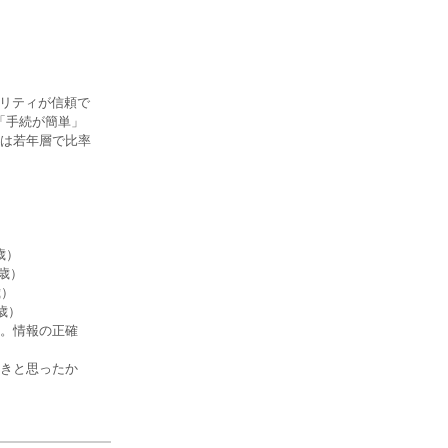
ュリティが信頼で
「手続が簡単」
は若年層で比率
歳）
歳）
歳）
歳）
。情報の正確
きと思ったか