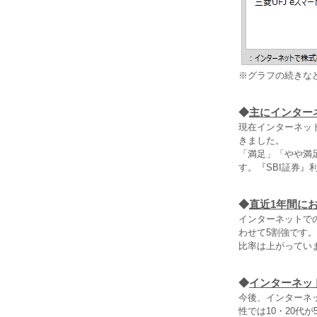
※グラフの続きな
◆
主にインター
現在インターネッ
きました。
「満足」「やや満
す。『SBI証券
◆
直近1年間に
インターネットで
わせて5割強です。
比率は上がってい
◆
インターネッ
今後、インターネ
性では10・20代