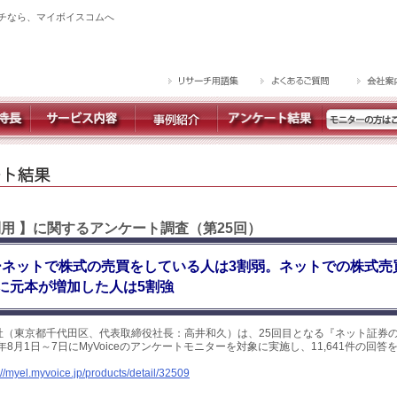
チなら、マイボイスコムへ
利用 】に関するアンケート調査（第25回）
ーネットで株式の売買をしている人は3割弱。ネットでの株式売
に元本が増加した人は5割強
社（東京都千代田区、代表取締役社長：高井和久）は、25回目となる『ネット証券
年8月1日～7日にMyVoiceのアンケートモニターを対象に実施し、11,641件の回
://myel.myvoice.jp/products/detail/32509