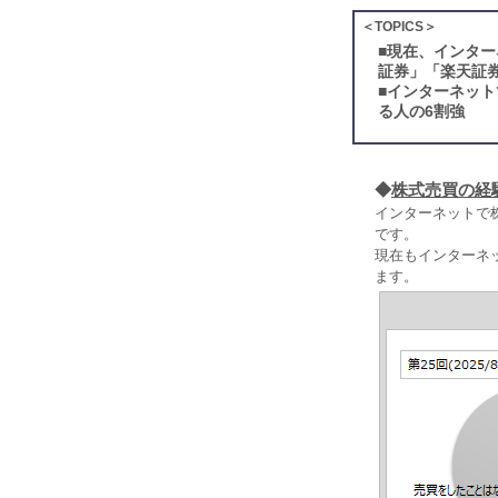
＜TOPICS＞
■
現在、インター
証券」「楽天証
■
インターネット
る人の6割強
◆
株式売買の経
インターネットで
です。
現在もインターネッ
ます。