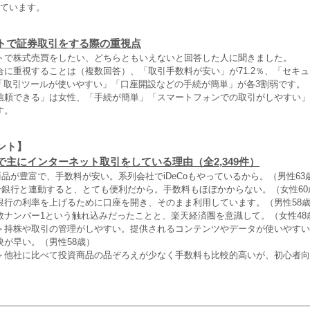
っています。
トで証券取引をする際の重視点
トで株式売買をしたい、どちらともいえないと回答した人に聞きました。
合に重視することは（複数回答）、「取引手数料が安い」が71.2％、「セキ
％、「取引ツールが使いやすい」「口座開設などの手続が簡単」が各3割弱です。
信頼できる」は女性、「手続が簡単」「スマートフォンでの取引がしやすい」
す。
ント】
で主にインターネット取引をしている理由（全2,349件）
商品が豊富で、手数料が安い。系列会社でiDeCoもやっているから。（男性63
イン銀行と連動すると、とても便利だから。手数料もほぼかからない。（女性60
銀行の利率を上げるために口座を開き、そのまま利用しています。（男性58
数ナンバー1という触れ込みだったことと、楽天経済圏を意識して。（女性48
＞持株や取引の管理がしやすい。提供されるコンテンツやデータが使いやすい
映が早い。（男性58歳）
＞他社に比べて投資商品の品ぞろえが少なく手数料も比較的高いが、初心者向