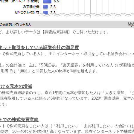
ど、より詳しいデータは【調査結果詳細】でご覧いただけます。
ネット取引をしている証券会社の満足度
トで株式売買している人に、主にインターネット取引をしている証券会社につ
足」の合計値は、主に『SBI証券』『楽天証券』を利用している人では8割強
』利用者では「満足」と回答した人の比率が4割を超えます。
おける元本の増減
の株式売買経験者のうち、直近1年間に元本が増加した人は「大きく増加」「
現在取引している人に限ると6割強となっています。2020年調査以降、元本
ます。
トでの株式売買意向
ットで株式売買をしたい人は（「利用したい」「まあ利用したい」の合計）は
が5割強、30～40代が各4割強と高くなっています。現在インターネットで株式