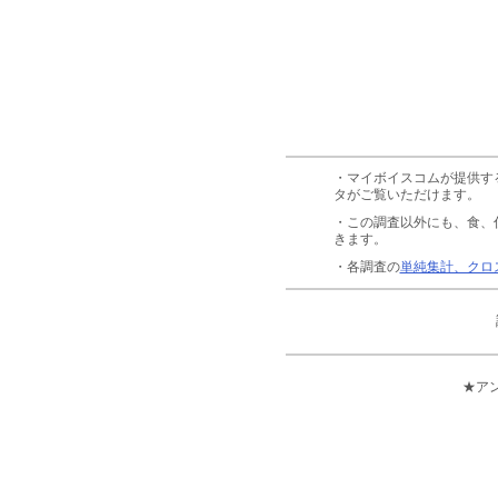
・マイボイスコムが提供す
タがご覧いただけます。
・この調査以外にも、食、
きます。
・各調査の
単純集計、クロ
★ア