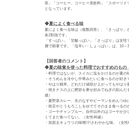
茶」「コーヒー、コーヒー系飲料」「スポーツド
となっています。
◆
夏によく食べる味
夏によく食べる味は（複数回答）、「さっぱり」が3
各2割強です。
「すっぱい」「甘酸っぱい」「さっぱり」は女性
層で顕著です。「塩辛い・しょっぱい」は、10～
【回答者のコメント】
◆
夏の味覚を使った料理でおすすめのもの（全
・料理ではないが、スイカに塩をかけるのが夏の味
・そうめんを冷やし中華みたいに食べるのが好きで
・やはり鰻丼。どれだけ値段が上がってもやはり最
・焼きナスの上に鰹節を乗せ好みでねぎの刻んだ
歳）
・夏野菜カレー、生のなすやピーマンをめんつゆに
・枝豆やとうもろこしをゆでてそのまま食べるのが
・ゴーヤチャンプルー。自作以外のはゴーヤが少
くてまだ食べてない。（女性46歳）
・加賀太キュウリの味噌汁!さわやかな味。（女性