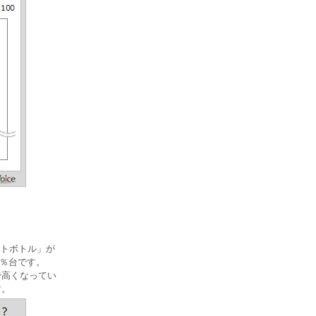
トボトル」が
0％台です。
で高くなってい
す。