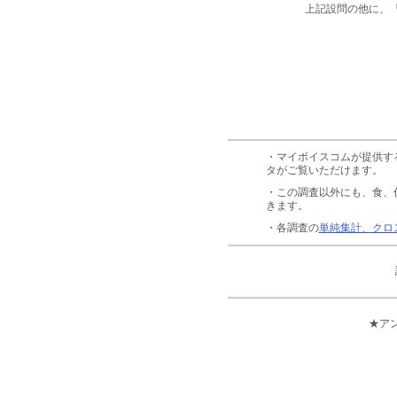
上記設問の他に、
・マイボイスコムが提供す
タがご覧いただけます。
・この調査以外にも、食、
きます。
・各調査の
単純集計、クロ
★ア