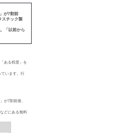
」が7割前
ラスチック製
強。「以前から
「ある程度」を
っています。行
」が7割前後、
などにある無料