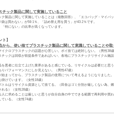
スチック製品に関して実施していること
ック製品に関して実施していることは（複数回答）、「エコバッグ・マイバッ
レジ袋は買わない」が59.1％、「詰め替え用を買う」が43.2％です。
、「特にない」の比率が高くなっています。
ント】
点から、使い捨てプラスチック製品に関して意識していることや取り組
マイクロプラスチックの話題が心苦しい。ポイ捨ては絶対しない。（男性38
スチックは回収が前提条件であればいい、各地にプラスチックリサイクル施設
品を悪者に仕立て上げた業界があると感じている。リサイクルは必要だと思う
ありパフォーマンスにしか見えない。（男性47歳）
が始まってから、プラスチック製品の使用について考えるようになりました。
心掛けています。（女性18歳）
ボトルはリサイクル資源として捨てる。（田舎はゴミ分別が厳しくない為、燃
される）（女性28歳）
る人に求めることは厳しいと思うが自分自身の中でできる範囲で再利用や買わ
している。（女性74歳）