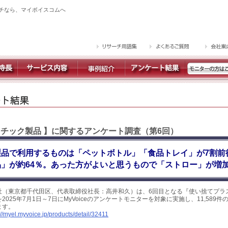
チなら、マイボイスコムへ
スチック製品 】に関するアンケート調査（第6回）
製品で利用するものは「ペットボトル」「食品トレイ」が7割前
」が約64％。あった方がよいと思うもので「ストロー」が増
社（東京都千代田区、代表取締役社長：高井和久）は、6回目となる『使い捨てプラ
025年7月1日～7日にMyVoiceのアンケートモニターを対象に実施し、11,589
ます。
://myel.myvoice.jp/products/detail/32411