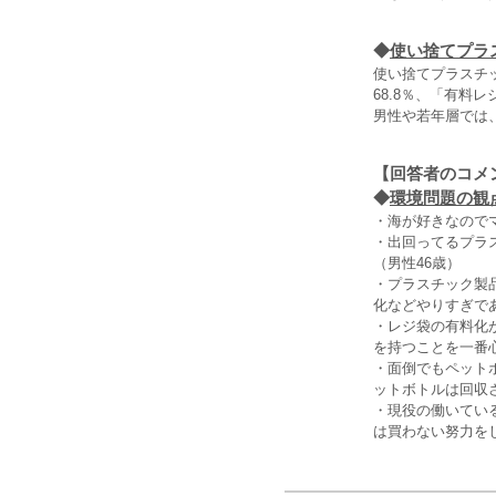
◆
使い捨てプラ
使い捨てプラスチ
68.8％、「有料
男性や若年層では
【回答者のコメ
◆
環境問題の観
・海が好きなので
・出回ってるプラ
（男性46歳）
・プラスチック製
化などやりすぎで
・レジ袋の有料化
を持つことを一番
・面倒でもペット
ットボトルは回収
・現役の働いてい
は買わない努力を