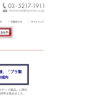
後、「プラ製
加傾向
スチック製品』に関す
件の回答を集めました。