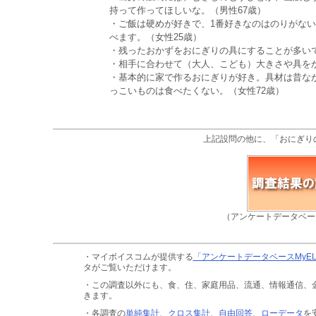
持って作ってほしいな。（男性67歳）
・ご飯は硬めが好きで、1番好きなのはのりがな
べます。（女性25歳）
・残ったおかずをおにぎりの具にすることが多いで
・相手に合わせて（大人、こども）大きさや具をか
・基本的に家で作るおにぎりが好き。具材は昔な
っこいものは食べたくない。（女性72歳）
上記設問の他に、「おにぎり
（アンケートデータベー
・マイボイスコムが提供する
「アンケートデータベースMyE
タがご覧いただけます。
・この調査以外にも、食、住、家庭用品、流通、情報通信、
きます。
・各調査の
単純集計、クロス集計、自由回答、ローデータ
を