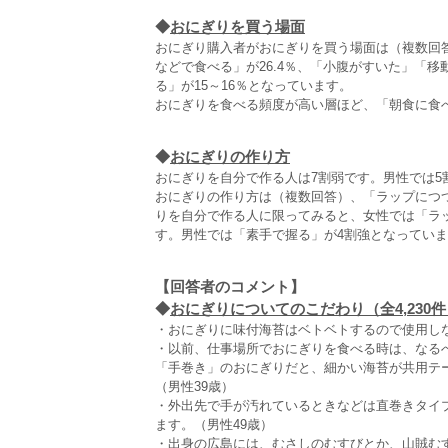
◆
おにぎりを買う場面
おにぎり購入者がおにぎりを買う場面は（複数回答
などで食べる」が26.4％、「小腹がすいた」「
る」が15～16％となっています。
おにぎりを食べる頻度が高い層ほど、「朝食に食
◆
おにぎりの作り方
おにぎりを自分で作る人は7割弱です。男性では5
おにぎりの作り方は（複数回答）、「ラップにつつん
りを自分で作る人に限ってみると、女性では「ラ
す。男性では「素手で握る」が4割強となってい
【回答者のコメント】
◆
おにぎりについてのこだわり（全4,230件
・おにぎりに味付海苔はベトベトするので使用しな
・以前、仕事場所でおにぎりを食べる時は、なる
「手巻き」のおにぎりだと、細かい海苔が共用テ
（男性39歳）
・外出先で手が汚れているときなどは直巻きタイ
ます。（男性49歳）
・出身の広島には、むさしのむすびとか、山賊む