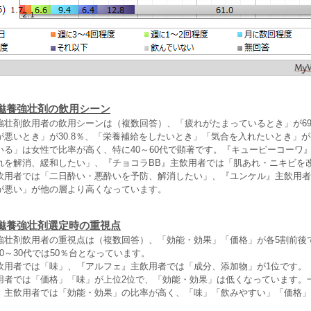
滋養強壮剤の飲用シーン
強壮剤飲用者の飲用シーンは（複数回答）、「疲れがたまっているとき」が69
が悪いとき」が30.8％、「栄養補給をしたいとき」「気合を入れたいとき」が
いる」は女性で比率が高く、特に40～60代で顕著です。『キューピーコーワ
れを解消、緩和したい」、『チョコラBB』主飲用者では「肌あれ・ニキビを
飲用者では「二日酔い・悪酔いを予防、解消したい」、『ユンケル』主飲用者
が悪い」が他の層より高くなっています。
滋養強壮剤選定時の重視点
強壮剤飲用者の重視点は（複数回答）、「効能・効果」「価格」が各5割前後
10～30代では50％台となっています。
飲用者では「味」、『アルフェ』主飲用者では「成分、添加物」が1位です。
用者では「価格」「味」が上位2位で、「効能・効果」は低くなっています。
』主飲用者では「効能・効果」の比率が高く、「味」「飲みやすい」「価格」