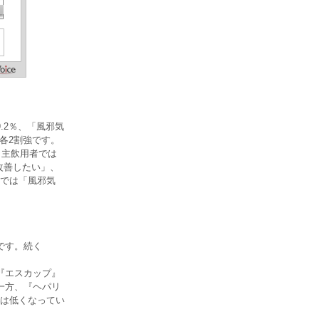
.2％、「風邪気
各2割強です。
』主飲用者では
改善したい」、
では「風邪気
です。続く
『エスカップ』
一方、『ヘパリ
は低くなってい