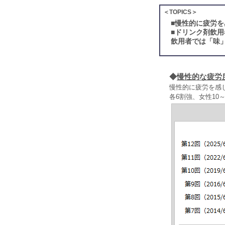
＜TOPICS＞
■
慢性的に疲労を
■
ドリンク剤飲用
飲用者では「味
◆
慢性的な疲労
慢性的に疲労を感
各6割強、女性10