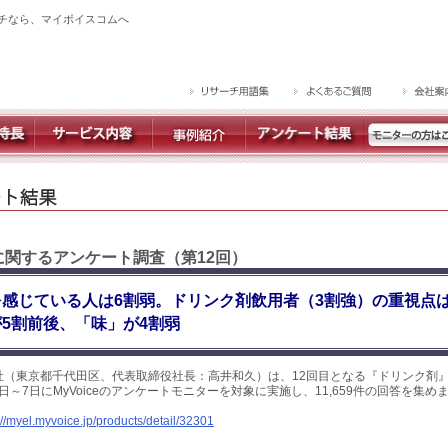
チなら、マイボイスコムへ
に関するアンケート調査（第12回）
感じている人は6割弱。ドリンク剤飲用者（3割強）の重視点
5割前後、「味」が4割弱
社（東京都千代田区、代表取締役社長：高井和久）は、12回目となる『ドリンク剤
1日～7日にMyVoiceのアンケートモニターを対象に実施し、11,659件の回答を集
://myel.myvoice.jp/products/detail/32301