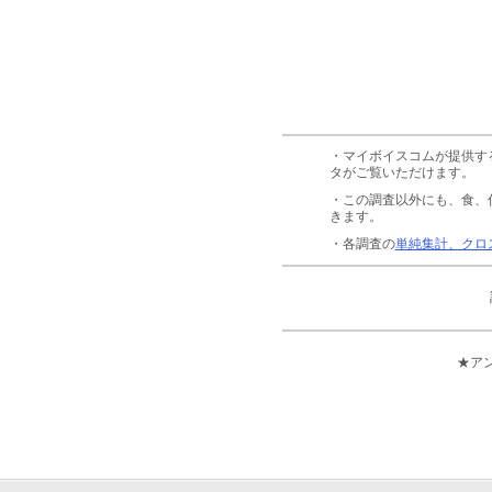
・マイボイスコムが提供す
タがご覧いただけます。
・この調査以外にも、食、
きます。
・各調査の
単純集計、クロ
★ア