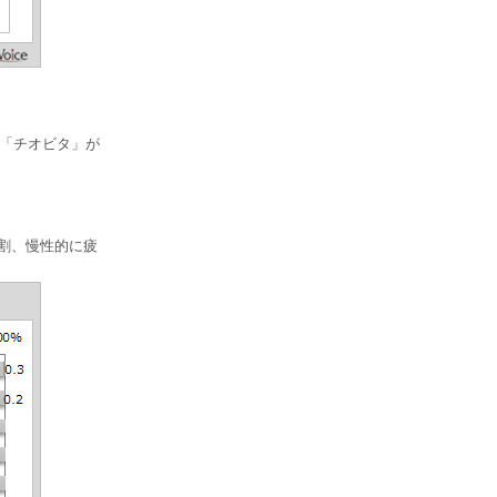
」「チオビタ」が
1割、慢性的に疲