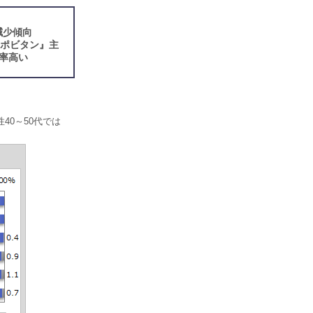
減少傾向
リポビタン』主
率高い
40～50代では