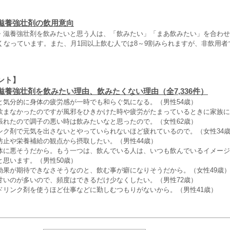
滋養強壮剤の飲用意向
・滋養強壮剤を飲みたいと思う人は、「飲みたい」「まあ飲みたい」を合わせ
くなっています。また、月1回以上飲む人では8～9割みられますが、非飲用者
ント】
滋養強壮剤を飲みたい理由、飲みたくない理由（全7,336件）
と気分的に身体の疲労感が一時でも和らぐ気になる。（男性54歳）
飲まなかったのですが風邪をひきかけた時や疲労がたまっているときに家族に
張れたので調子の悪い時は飲みたいなと思ったので。（女性62歳）
ンク剤で元気を出さないとやっていられないほど疲れているので。（女性34
防止や栄養補給の観点から摂取したい。（男性44歳）
体に悪そうだから。もう一つは、飲んでいる人は、いつも飲んでいるイメージ
と思います。（男性50歳）
効果が期待できなさそうなのと、飲む事が癖になりそうだから。（女性49歳
甘いのが多いので、頻度はできるだけ少なくしたい。（男性72歳）
ドリンク剤を使うほど仕事などに勤しむつもりがないから。（男性41歳）