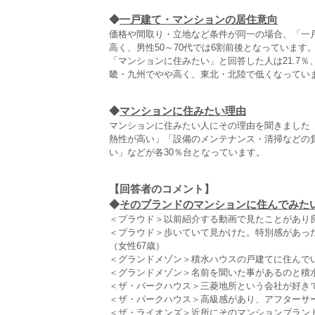
◆
一戸建て・マンションの居住意向
価格や間取り・立地など条件が同一の場合、「一戸
高く、男性50～70代では6割前後となっています
「マンションに住みたい」と回答した人は21.7％
畿・九州でやや高く、東北・北陸で低くなってい
◆
マンションに住みたい理由
マンションに住みたい人にその理由を聞きました
熱性が高い」「設備のメンテナンス・清掃などの
い」などが各30％台となっています。
【回答者のコメント】
◆
そのブランドのマンションに住んでみたい理
＜プラウド＞以前紹介する動画で見たことがあり良
＜プラウド＞歩いていて見かけた。特別感があっ
（女性67歳）
＜グランドメゾン＞積水ハウスの戸建てに住んでい
＜グランドメゾン＞名前を聞いた事があるのと積
＜ザ・パークハウス＞三菱地所という会社が好きで
＜ザ・パークハウス＞高級感があり、アフターサー
＜ザ・ライオンズ＞近所にそのマンションブラン