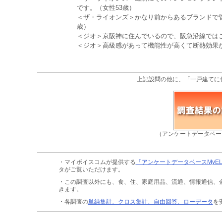
です。（女性53歳）
＜ザ・ライオンズ＞かなり前からあるブランドで
歳）
＜ジオ＞京阪神に住んでいるので、阪急沿線ではこ
＜ジオ＞高級感があって機能性が高くて断熱効果が
上記設問の他に、「一戸建てに
（アンケートデータベー
・マイボイスコムが提供する
「アンケートデータベースMyE
タがご覧いただけます。
・この調査以外にも、食、住、家庭用品、流通、情報通信、
きます。
・各調査の
単純集計、クロス集計、自由回答、ローデータ
を