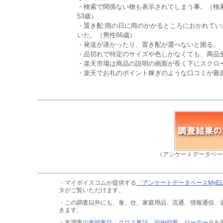
・検索で関係ない物も表示されてしまう事。（検
53歳）
・置き配:雨の日に雨のかかるところにおかれてい
いた。（男性66歳）
・発送が遅かったり、置き配が選べないと困る。（
・品切れで特定のサイズや色しかなくても、商品全
・楽天市場は商品の説明の画面が長く下にスクロー
・楽天でお礼のポイント稼ぎのような口コミが最近
（アンケートデータベー
・マイボイスコムが提供する
「アンケートデータベースMyE
タがご覧いただけます。
・この調査以外にも、食、住、家庭用品、流通、情報通信、
きます。
・各調査の
単純集計、クロス集計、自由回答、ローデータ
を