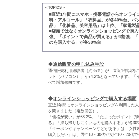
＜TOPICS＞
■
直近1年間にスマホ・携帯電話からオンライ
料・アルコール」「衣料品」が各40%台。パ
品」「化粧品、美容用品」は上位、「家電製品
■
店頭ではなくオンラインショッピングで購入
強、「ポイントで商品が買える」が4割強、
のを購入する」が各30%台
◆
通信販売の申し込み手段
通信販売利用経験者（約85％）が、直近1年以内
ット（パソコン）」が74.2%となっています。「
べて増加傾向です。
◆
オンラインショッピングで購入する場面
直近1年間にオンラインショッピングを利用した
を聞きました（複数回答）。
「価格が安い」が63.2%、「たまったポイントで
る」「持ち帰りしにくいものを購入する」が各30
「クーポンやキャンペーンなどがある」は、女性
購入したい」は、男性10～30代や女性10・20代