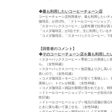
◆
最も利用したいコーヒーチェーン店
コーヒーチェーン店利用者が、最も利用したいチェ
珈琲店」が20.0%、「ドトールコーヒーショップ」
「スターバックスコーヒー」は若年層で比率が高く
「コメダ珈琲店」が1位です。主に利用している
「コメダ珈琲店」「スターバックスコーヒー」で各
【回答者のコメント】
◆
そのコーヒーチェーン店を最も利用したい理
＜スターバックスコーヒー＞季節ごとの美味しい
ら。（女性66歳）
＜スターバックスコーヒー＞他店舗より少し高い
良いので。（女性41歳）
＜コメダ珈琲店＞モーニングが安くて美味しい。
美味しい。トイレが綺麗。（女性48歳）
＜コメダ珈琲店＞雑誌や新聞が置かれており、時間
＜ドトールコーヒーショップ＞コーヒーが自分の
性57歳）
＜ドトールコーヒーショップ＞地元の店舗が居心
ときに落ち着いて過ごせる。（女性54歳）
＜タリーズコーヒー＞珈琲がおいしくて大容量。