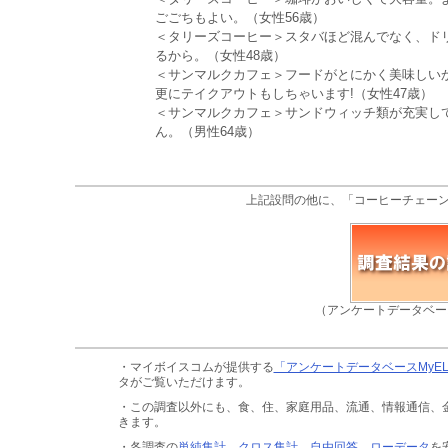
ごごちもよい。（女性56歳）
＜タリーズコーヒー＞スタバほど混んでなく、ド
るから。（女性48歳）
＜サンマルクカフェ＞フードがとにかく美味しい
更にテイクアウトもしちゃいます!（女性47歳）
＜サンマルクカフェ＞サンドウィッチ類が充実し
ん。（男性64歳）
上記設問の他に、「コーヒーチェー
（アンケートデータベー
・マイボイスコムが提供する
「アンケートデータベースMyE
タがご覧いただけます。
・この調査以外にも、食、住、家庭用品、流通、情報通信、
きます。
・各調査の
単純集計、クロス集計、自由回答、ローデータ
を