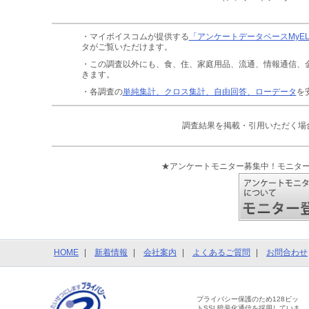
・マイボイスコムが提供する
「アンケートデータベースMyE
タがご覧いただけます。
・この調査以外にも、食、住、家庭用品、流通、情報通信、
きます。
・各調査の
単純集計、クロス集計、自由回答、ローデータ
を
調査結果を掲載・引用いただく場
★アンケートモニター募集中！モニタ
HOME
新着情報
会社案内
よくあるご質問
お問合わせ
プライバシー保護のため128ビッ
トSSL暗号化通信を採用していま